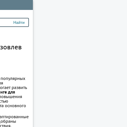
узовлев
з популярных
ля
гает развить
ниге для
 повышения
стью
та основного
даптированные
одобраны
ствия,