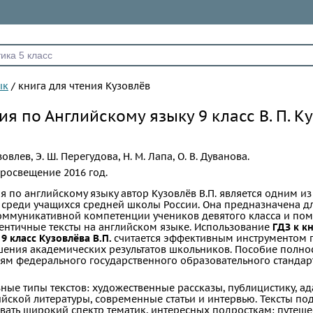
ык
/
книга для чтения Кузовлёв
ия по Английскому языку 9 класс В. П. К
узовлев, Э. Ш. Перегудова, Н. М. Лапа, О. В. Дуванова.
росвещение
2016 год.
ия по английскому языку автор Кузовлёв В.П. является одним и
среди учащихся средней школы России. Она предназначена д
ммуникативной компетенции учеников девятого класса и помо
тентичные тексты на английском языке. Использование
ГДЗ к к
9 класс Кузовлёва В.П.
считается эффективным инструментом
шения академических результатов школьников. Пособие полно
иям федерального государственного образовательного стандар
ные типы текстов: художественные рассказы, публицистику, а
йской литературы, современные статьи и интервью. Тексты п
вать широкий спектр тематик, интересных подросткам: путеше