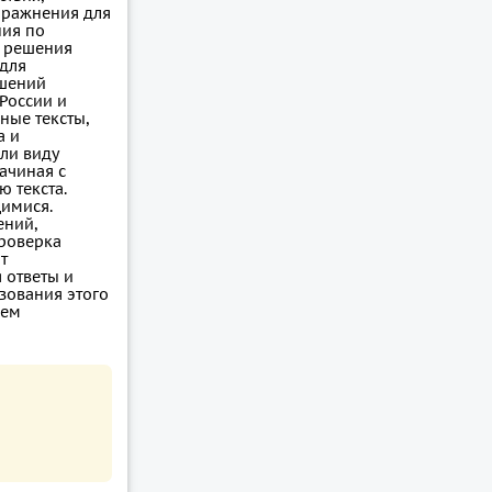
упражнения для
ния по
е решения
 для
ешений
 России и
ные тексты,
а и
ли виду
ачиная с
 текста.
имися.
ений,
проверка
т
 ответы и
зования этого
лем