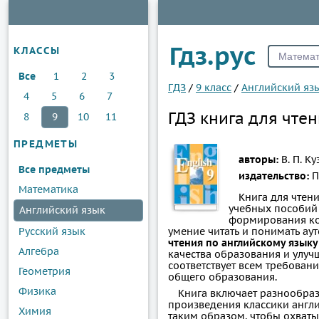
Гдз.рус
КЛАССЫ
Все
1
2
3
ГДЗ
/
9 класс
/
Английский яз
4
5
6
7
ГДЗ книга для чтен
8
9
10
11
ПРЕДМЕТЫ
авторы:
В. П. К
Все предметы
издательство:
П
Математика
Книга для чтен
учебных пособий 
Английский язык
формирования ко
Русский язык
умение читать и понимать ау
чтения по английскому языку 
Алгебра
качества образования и улуч
соответствует всем требован
Геометрия
общего образования.
Физика
Книга включает разнообраз
произведения классики англи
Химия
таким образом, чтобы охваты