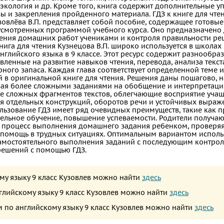
, экология и др. Кроме того, книга содержит дополнительные 
ы и закрепления пройденного материала. ГДЗ к книге для чте
узовлёва В.П. представляет собой пособие, содержащее готовы
усмотренных программой учебного курса. Оно предназначено
ения домашних работ учениками и контроля правильности р
нига для чтения Кузнецова В.П. широко используется в школах
глийского языка в 9 классе. Этот ресурс содержит разнообраз
вленные на развитие навыков чтения, перевода, анализа текст
ного запаса. Каждая глава соответствует определенной теме и
й в оригинальной книге для чтения. Решения даны пошагово, н
вая более сложными заданиями на обобщение и интерпретацию
 сложных фрагментов текстов, облегчающие восприятие учащ
я отдельных конструкций, оборотов речи и устойчивых выраж
ользование ГДЗ имеет ряд очевидных преимуществ, такие как 
тельное обучение, повышение успеваемости. Родители получаю
 процесс выполнения домашнего задания ребенком, проверяя
помощь в трудных ситуациях. Оптимальным вариантом исполь
 самостоятельного выполнения заданий с последующим контро
решений с помощью ГДЗ.
ому языку 9 класс Кузовлев можно найти
здесь
нглийскому языку 9 класс Кузовлев можно найти
здесь
 по английскому языку 9 класс Кузовлев можно найти
здесь