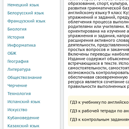
образование, спорт, культура
Немецкий язык
развития грамматической баз
английскому языку 9 класс К
Белорусский язык
упражнений и заданий, пред
Французский язык
облегчения процесса выполн
родителями или учителями. К
Биология
ориентирована на изучение ан
упражнения и задания, напра
История
расширения активного словар
деятельности, представленно
Информатика
простых вопросов и заканчи
ОБЖ
Включены переводы наиболее
Издание содержит объяснени
География
встречающихся в тексте. Исп
самостоятельности, самостоя
Литература
возможность контролировать
обеспечивая своевременную 
Обществознание
ресурса является сочетание
Черчение
правильности выполненных 
Технология
Испанский язык
ГДЗ к учебнику по английск
Искусство
ГДЗ к рабочей тетради по а
Кубановедение
ГДЗ к контрольным заданиям
Казахский язык