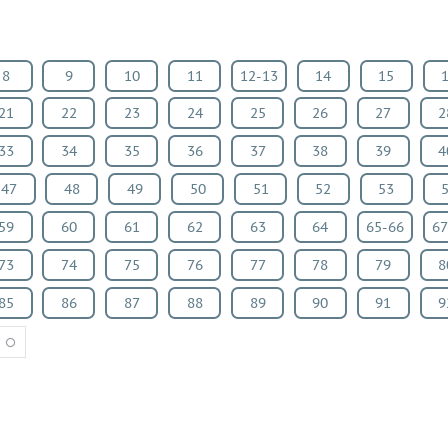
8
9
10
11
12-13
14
15
21
22
23
24
25
26
27
2
33
34
35
36
37
38
39
4
47
48
49
50
51
52
53
59
60
61
62
63
64
65-66
67
73
74
75
76
77
78
79
8
85
86
87
88
89
90
91
9