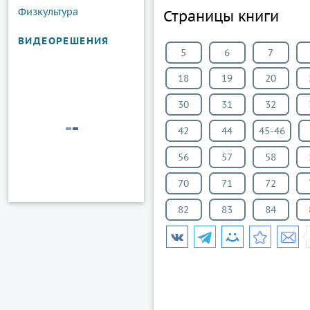
Физкультура
Страницы книги
ВИДЕОРЕШЕНИЯ
5
6
7
18
19
20
30
31
32
42
44
45-46
56
57
58
70
71
72
82
83
84