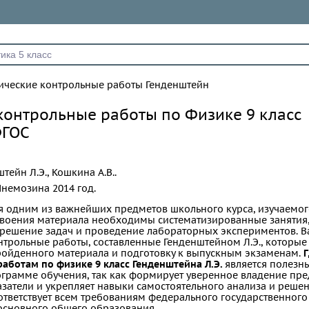
ические контрольные работы Генденштейн
контрольные работы по Физике 9 класс
ФГОС
тейн Л.Э., Кошкина А.В..
немозина
2014 год.
я одним из важнейших предметов школьного курса, изучаемого
своения материала необходимы систематизированные заняти
, решение задач и проведение лабораторных экспериментов.
нтрольные работы, составленные Генденштейном Л.Э., которы
ройденного материала и подготовку к выпускным экзаменам.
Г
аботам по физике 9 класс Генденштейна Л.Э.
является полезн
грамме обучения, так как формирует уверенное владение пре
затели и укрепляет навыки самостоятельного анализа и реше
ответствует всем требованиям федерального государственного
основного общего образования.