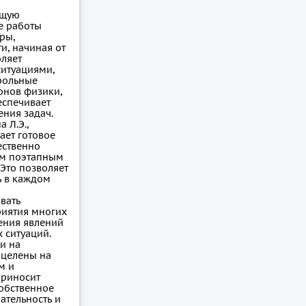
ющую
е работы
ры,
и, начиная от
оляет
ситуациями,
трольные
онов физики,
еспечивает
ния задач.
 Л.Э.,
ает готовое
ественно
ым поэтапным
Это позволяет
ь в каждом
вать
риятия многих
ения явлений
 ситуаций.
и на
ацелены на
м и
приносит
собственное
ательность и