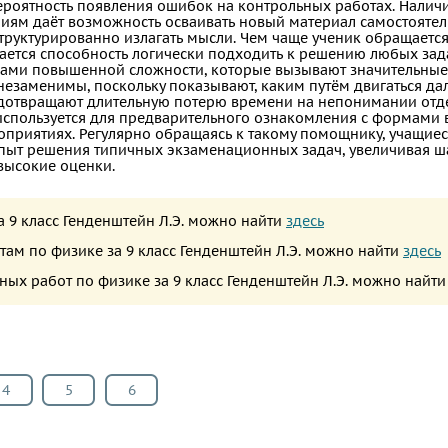
ероятность появления ошибок на контрольных работах. Налич
иям даёт возможность осваивать новый материал самостоятель
структурированно излагать мысли. Чем чаще ученик обращается
вается способность логически подходить к решению любых зада
чами повышенной сложности, которые вызывают значительные 
незаменимы, поскольку показывают, каким путём двигаться да
дотвращают длительную потерю времени на непонимании отд
используется для предварительного ознакомления с формами
оприятиях. Регулярно обращаясь к такому помощнику, учащие
опыт решения типичных экзаменационных задач, увеличивая 
высокие оценки.
а 9 класс Генденштейн Л.Э. можно найти
здесь
там по физике за 9 класс Генденштейн Л.Э. можно найти
здесь
рных работ по физике за 9 класс Генденштейн Л.Э. можно найт
4
5
6