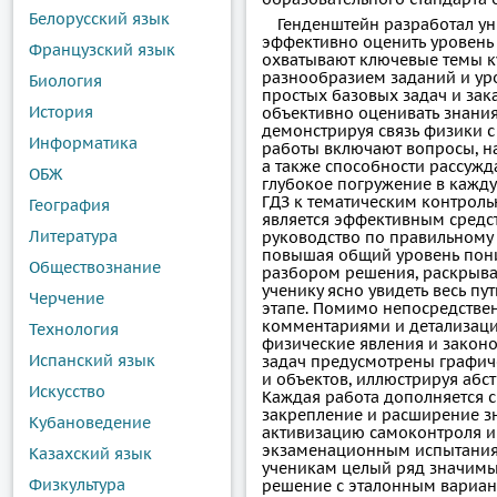
Белорусский язык
Генденштейн разработал у
эффективно оценить уровень 
Французский язык
охватывают ключевые темы ку
разнообразием заданий и ур
Биология
простых базовых задач и за
История
объективно оценивать знания
демонстрируя связь физики с
Информатика
работы включают вопросы, н
а также способности рассужд
ОБЖ
глубокое погружение в кажду
ГДЗ к тематическим контроль
География
является эффективным средс
Литература
руководство по правильному 
повышая общий уровень пон
Обществознание
разбором решения, раскрыв
ученику ясно увидеть весь пу
Черчение
этапе. Помимо непосредстве
комментариями и детализаци
Технология
физические явления и законо
Испанский язык
задач предусмотрены графич
и объектов, иллюстрируя абс
Искусство
Каждая работа дополняется 
закрепление и расширение з
Кубановедение
активизацию самоконтроля и
экзаменационным испытаниям
Казахский язык
ученикам целый ряд значимы
Физкультура
решение с эталонным вариан