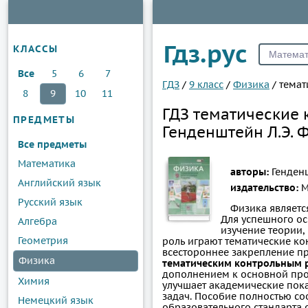
Гдз.рус
КЛАССЫ
Все
5
6
7
ГДЗ
/
9 класс
/
Физика
/
темат
8
9
10
11
ГДЗ тематические 
ПРЕДМЕТЫ
Генденштейн Л.Э. 
Все предметы
Математика
авторы:
Генденш
Английский язык
издательство:
М
Русский язык
Физика являетс
Для успешного о
Алгебра
изучение теории
Геометрия
роль играют тематические ко
всестороннее закрепление п
Физика
тематическим контрольным р
дополнением к основной про
Химия
улучшает академические пока
задач. Пособие полностью со
Немецкий язык
образовательного стандарта 