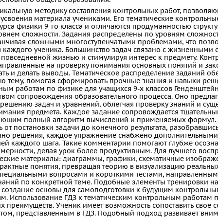
никальную методику составления контрольных работ, позволя
усвоения материала учениками. Его тематические контрольны
рса физики 9-го класса и отличаются продуманностью структу
овнем сложности. Задания распределены по уровням сложност
канчивая сложными многоступенчатыми проблемами, что позв
 каждого ученика. Большинство задач связано с жизненными 
 повседневной жизнью и стимулируя интерес к предмету. Кон
аправленные на проверку понимания основных понятий и зак
ать и делать выводы. Тематическое распределение заданий об
ю тему, помогая сформировать прочные знания и навыки реше
ным работам по физике для учащихся 9-х классов Генденштейна
твом сопровождения образовательного процесса. Оно предлаг
решению задач и уравнений, облегчая проверку знаний и сущ
имания предмета. Каждое задание сопровождается тщательн
ающим полный алгоритм вычислений и применяемых формул. 
ть от постановки задачи до конечного результата, разобравшис
нно решения, каждое упражнение снабжено дополнительными
ей каждого шага. Такие комментарии помогают глубже осозна
мерности, делая урок более продуктивным. Для лучшего восп
еские материалы: диаграммы, графики, схематичные изображ
трактные понятия, превращая теорию в визуализацию реальных
специальными вопросами и короткими тестами, направленным
наний по конкретной теме. Подобные элементы тренировки н
 создание основы для самоподготовки к будущим контрольны
. Использование ГДЗ к тематическим контрольным работам 
х преимуществ. Ученик имеет возможность сопоставить свое 
том, представленным в ГДЗ. Подобный подход развивает вним