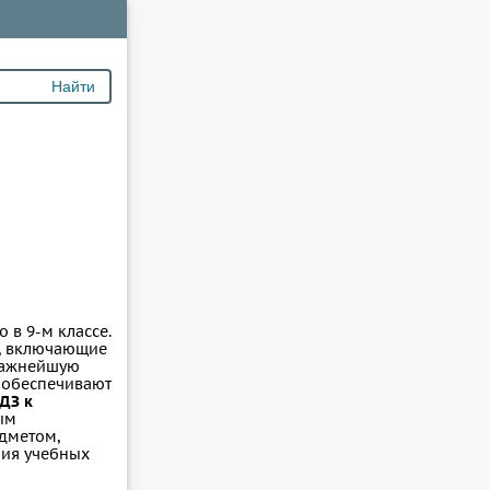
 в 9-м классе.
я, включающие
 Важнейшую
е обеспечивают
ДЗ к
ым
дметом,
ния учебных