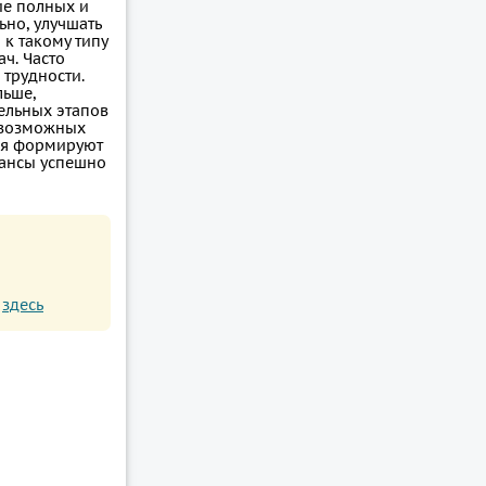
ие полных и
но, улучшать
 к такому типу
ч. Часто
трудности.
льше,
ельных этапов
 возможных
ся формируют
шансы успешно
и
здесь