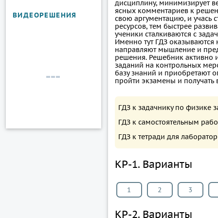
дисциплину, минимизирует в
ясных комментариев к решен
ВИДЕОРЕШЕНИЯ
свою аргументацию, и учась 
ресурсов, тем быстрее разви
ученики сталкиваются с зада
Именно тут ГДЗ оказываются 
направляют мышление и пре
решения. Решебник активно 
заданий на контрольных мер
базу знаний и приобретают 
пройти экзамены и получать 
ГДЗ к задачнику по физике з
ГДЗ к самостоятельным рабо
ГДЗ к тетради для лаборато
КР-1. Варианты
1
2
3
КР-2. Варианты