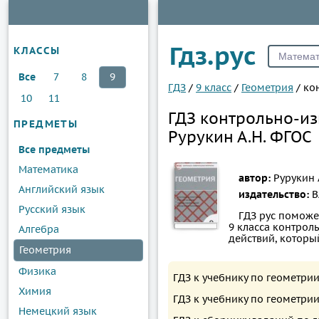
Гдз.рус
КЛАССЫ
Все
7
8
9
ГДЗ
/
9 класс
/
Геометрия
/
ко
10
11
ГДЗ контрольно-из
ПРЕДМЕТЫ
Рурукин А.Н. ФГОС
Все предметы
Математика
автор:
Рурукин А
Английский язык
издательство:
В
Русский язык
ГДЗ рус поможе
9 класса контрол
Алгебра
действий, котор
Геометрия
Физика
ГДЗ к учебнику по геометрии
Химия
ГДЗ к учебнику по геометрии
Немецкий язык