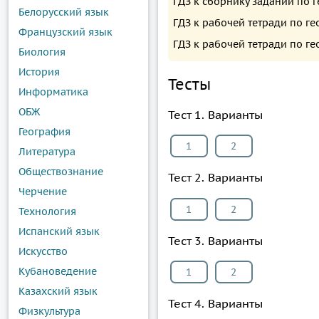
ГДЗ к сборнику заданий по 
Белорусский язык
ГДЗ к рабочей тетради по ге
Французский язык
ГДЗ к рабочей тетради по г
Биология
История
Тесты
Информатика
ОБЖ
Тест 1. Варианты
География
1
2
Литература
Обществознание
Тест 2. Варианты
Черчение
1
2
Технология
Испанский язык
Тест 3. Варианты
Искусство
Кубановедение
1
2
Казахский язык
Тест 4. Варианты
Физкультура