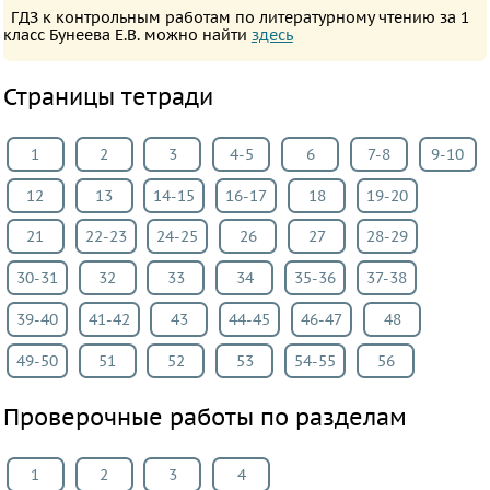
ГДЗ к контрольным работам по литературному чтению за 1
класс Бунеева Е.В. можно найти
здесь
Страницы тетради
1
2
3
4-5
6
7-8
9-10
12
13
14-15
16-17
18
19-20
21
22-23
24-25
26
27
28-29
30-31
32
33
34
35-36
37-38
39-40
41-42
43
44-45
46-47
48
49-50
51
52
53
54-55
56
Проверочные работы по разделам
1
2
3
4