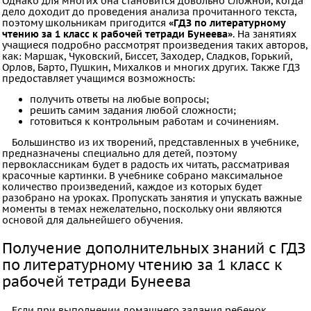
Однако для многих она становится довольно сложной, когда
ПРЕДМЕТЫ
дело доходит до проведения анализа прочитанного текста,
поэтому школьникам пригодится
«ГДЗ по литературному
Все
чтению за 1 класс к рабочей тетради Бунеева»
. На занятиях
учащиеся подробно рассмотрят произведения таких авторов,
предметы
как: Маршак, Чуковский, Биссет, Заходер, Сладков, Горький,
Орлов, Барто, Пушкин, Михалков и многих других. Также ГДЗ
Математика
предоставляет учащимся возможность:
Английский
получить ответы на любые вопросы;
язык
решить самим задания любой сложности;
готовиться к контрольным работам и сочинениям.
Русский
Большинство из их творений, представленных в учебнике,
язык
предназначены специально для детей, поэтому
первоклассникам будет в радость их читать, рассматривая
Информатика
красочные картинки. В учебнике собрано максимальное
количество произведений, каждое из которых будет
Музыка
разобрано на уроках. Пропускать занятия и упускать важные
ИЗО
моменты в темах нежелательно, поскольку они являются
основой для дальнейшего обучения.
Литература
Получение дополнительных знаний с ГДЗ
Окружающий
по литературному чтению за 1 класс к
мир
рабочей тетради Бунеева
Человек
и
Если при выполнении домашнего задания ребенок