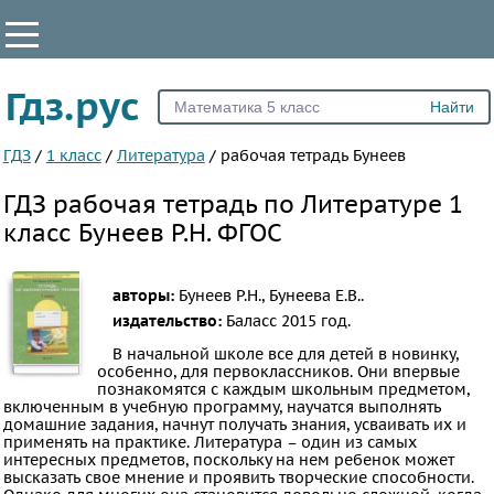
КЛАССЫ
Гдз.рус
Все
1
ГДЗ
/
1 класс
/
Литература
/
рабочая тетрадь Бунеев
2
ГДЗ рабочая тетрадь по Литературе 1
3
класс Бунеев Р.Н. ФГОС
4
5
авторы:
Бунеев Р.Н., Бунеева Е.В..
6
издательство:
Баласс
2015 год.
7
В начальной школе все для детей в новинку,
особенно, для первоклассников. Они впервые
8
познакомятся с каждым школьным предметом,
9
включенным в учебную программу, научатся выполнять
домашние задания, начнут получать знания, усваивать их и
10
применять на практике. Литература – один из самых
интересных предметов, поскольку на нем ребенок может
11
высказать свое мнение и проявить творческие способности.