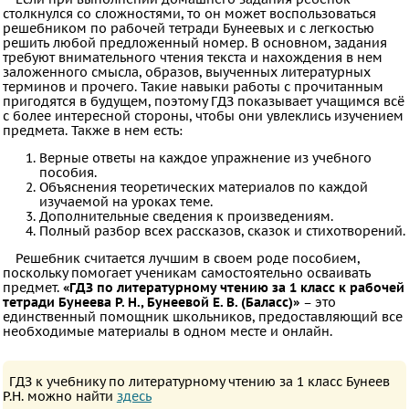
столкнулся со сложностями, то он может воспользоваться
мир
решебником по рабочей тетради Бунеевых и с легкостью
решить любой предложенный номер. В основном, задания
Технология
требуют внимательного чтения текста и нахождения в нем
Мир
заложенного смысла, образов, выученных литературных
терминов и прочего. Такие навыки работы с прочитанным
природы
пригодятся в будущем, поэтому ГДЗ показывает учащимся всё
с более интересной стороны, чтобы они увлеклись изучением
и
предмета. Также в нем есть:
человека
Верные ответы на каждое упражнение из учебного
Физкультура
пособия.
Объяснения теоретических материалов по каждой
изучаемой на уроках теме.
ВИДЕОРЕШЕНИЯ
Дополнительные сведения к произведениям.
Полный разбор всех рассказов, сказок и стихотворений.
Решебник считается лучшим в своем роде пособием,
поскольку помогает ученикам самостоятельно осваивать
предмет.
«ГДЗ по литературному чтению за 1 класс к рабочей
тетради Бунеева Р. Н., Бунеевой Е. В. (Баласс)»
– это
единственный помощник школьников, предоставляющий все
необходимые материалы в одном месте и онлайн.
ГДЗ к учебнику по литературному чтению за 1 класс Бунеев
Р.Н. можно найти
здесь