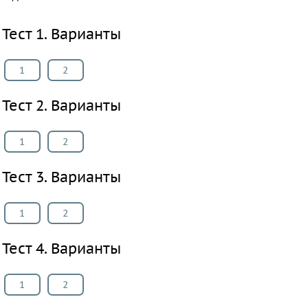
ПРЕДМЕТЫ
Тест 1. Варианты
Все
предметы
1
2
Математика
Английский
Тест 2. Варианты
язык
Русский
1
2
язык
Алгебра
Тест 3. Варианты
Геометрия
Физика
1
2
Химия
Немецкий
Тест 4. Варианты
язык
Белорусский
1
2
язык