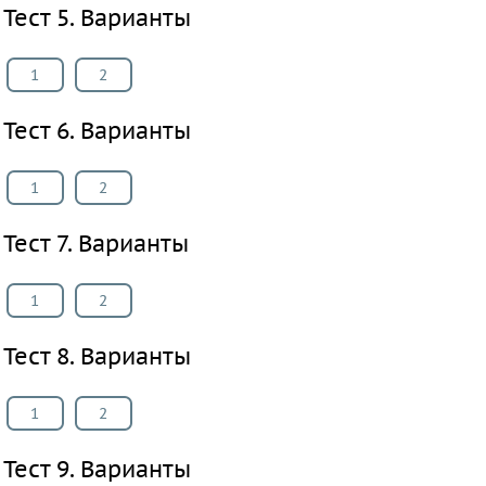
Тест 5. Варианты
Французский
язык
1
2
Биология
История
Тест 6. Варианты
Информатика
ОБЖ
1
2
География
Литература
Тест 7. Варианты
Обществознание
Черчение
1
2
Технология
Тест 8. Варианты
Испанский
язык
1
2
Искусство
Кубановедение
Тест 9. Варианты
Казахский