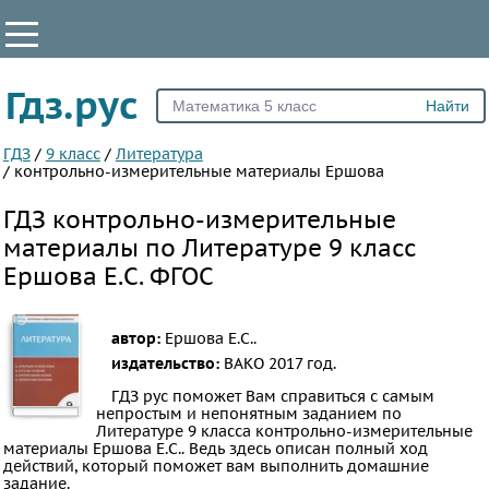
КЛАССЫ
Гдз.рус
Все
1
ГДЗ
/
9 класс
/
Литература
/
контрольно-измерительные материалы Ершова
2
ГДЗ контрольно-измерительные
3
материалы по Литературе 9 класс
4
Ершова Е.С. ФГОС
5
6
7
автор:
Ершова Е.С..
издательство:
ВАКО
2017 год.
8
ГДЗ рус поможет Вам справиться с самым
9
непростым и непонятным заданием по
10
Литературе 9 класса контрольно-измерительные
материалы Ершова Е.С.. Ведь здесь описан полный ход
11
действий, который поможет вам выполнить домашние
задание.