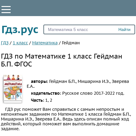
КЛАССЫ
Гдз.рус
Все
1
ГДЗ
/
1 класс
/
Математика
/
Гейдман
2
ГДЗ по Математике 1 класс Гейдман
3
Б.П. ФГОС
4
5
авторы:
Гейдман Б.П., Мишарина И.Э., Зверева
6
Е.А..
издательство:
Русское слово
2017-2022 год.
7
Часть:
1, 2
8
ГДЗ рус поможет Вам справиться с самым непростым и
9
непонятным заданием по Математике 1 класса Гейдман Б.П.,
Мишарина И.Э., Зверева Е.А.. Ведь здесь описан полный ход
10
действий, который поможет вам выполнить домашние
11
задание.