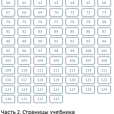
60
61
62
63
64
65
66
мир
67
68
69
70
71
72
73
Технология
Мир
74
75
76
77
78
79
80
природы
81
82
83
84
85
86
87
и
человека
88
89
90
91
92
93
94
Физкультура
95
96
97
98
99
100
101
ВИДЕОРЕШЕНИЯ
102
103
104
105
106
107
108
109
110
111
112
113
114
115
116
117
118
119
120
121
122
123
124
125
126
127
128
129
130
131
132
133
Часть 2. Страницы учебника