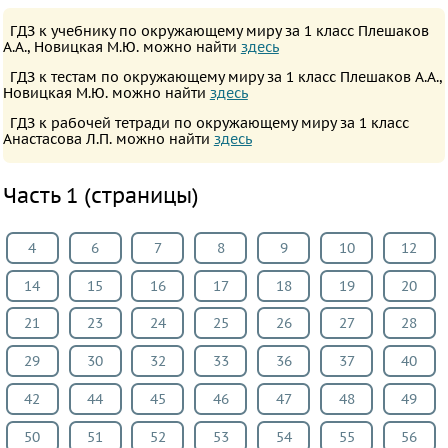
язык
ГДЗ к учебнику по окружающему миру за 1 класс Плешаков
Информатика
А.А., Новицкая М.Ю. можно найти
здесь
Музыка
ГДЗ к тестам по окружающему миру за 1 класс Плешаков А.А.,
Новицкая М.Ю. можно найти
здесь
ИЗО
ГДЗ к рабочей тетради по окружающему миру за 1 класс
Литература
Анастасова Л.П. можно найти
здесь
Окружающий
мир
Часть 1 (страницы)
Человек
и
4
6
7
8
9
10
12
мир
14
15
16
17
18
19
20
Технология
21
23
24
25
26
27
28
Мир
природы
29
30
32
33
36
37
40
и
42
44
45
46
47
48
49
человека
50
51
52
53
54
55
56
Физкультура