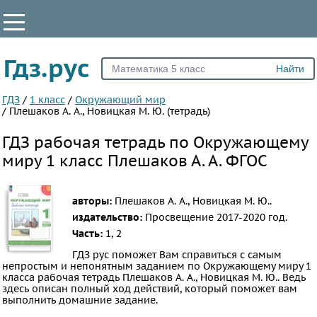
КЛАССЫ
Гдз.рус
Все
1
ГДЗ
/
1 класс
/
Окружающий мир
/
Плешаков А. А., Новицкая М. Ю. (тетрадь)
2
ГДЗ рабочая тетрадь по Окружающему
3
миру 1 класс Плешаков А. А. ФГОС
4
ПРЕДМЕТЫ
авторы:
Плешаков А. А., Новицкая М. Ю..
Все
издательство:
Просвещение
2017-2020 год.
предметы
Часть:
1, 2
Математика
ГДЗ рус поможет Вам справиться с самым
непростым и непонятным заданием по Окружающему миру 1
Английский
класса рабочая тетрадь Плешаков А. А., Новицкая М. Ю.. Ведь
здесь описан полный ход действий, который поможет вам
язык
выполнить домашние задание.
Русский