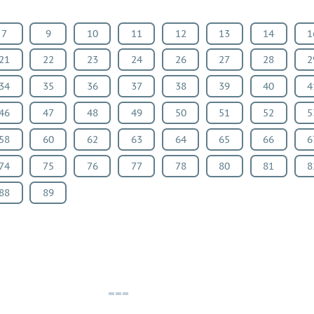
7
9
10
11
12
13
14
1
21
22
23
24
26
27
28
2
34
35
36
37
38
39
40
4
46
47
48
49
50
51
52
5
58
60
62
63
64
65
66
6
74
75
76
77
78
80
81
8
88
89