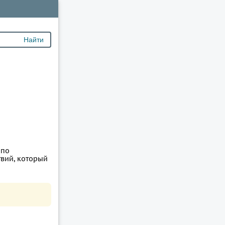
 по
твий, который