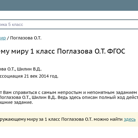
мир
/
Поглазова О.Т.
у миру 1 класс Поглазова О.Т. ФГОС
ва О.Т., Шилин В.Д..
ссоциация 21 век
2014 год.
т Вам справиться с самым непростым и непонятным заданием
глазова О.Т., Шилин В.Д.. Ведь здесь описан полный ход дейс
шние задание.
кружающему миру за 1 класс Поглазова О.Т. можно найти
здесь