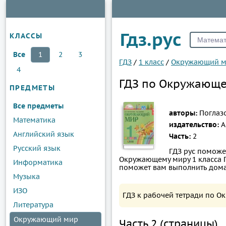
Гдз.рус
КЛАССЫ
Все
1
2
3
ГДЗ
/
1 класс
/
Окружающий 
4
ГДЗ по Окружающем
ПРЕДМЕТЫ
Все предметы
авторы:
Поглазо
Математика
издательство:
А
Английский язык
Часть:
2
Русский язык
ГДЗ рус поможе
Окружающему миру 1 класса По
Информатика
поможет вам выполнить дома
Музыка
ИЗО
ГДЗ к рабочей тетради по О
Литература
Окружающий мир
Часть 2 (страницы)