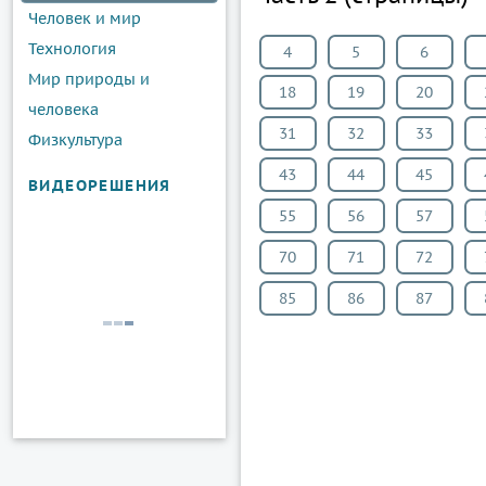
Человек и мир
Технология
4
5
6
Мир природы и
18
19
20
человека
31
32
33
Физкультура
43
44
45
ВИДЕОРЕШЕНИЯ
55
56
57
70
71
72
85
86
87