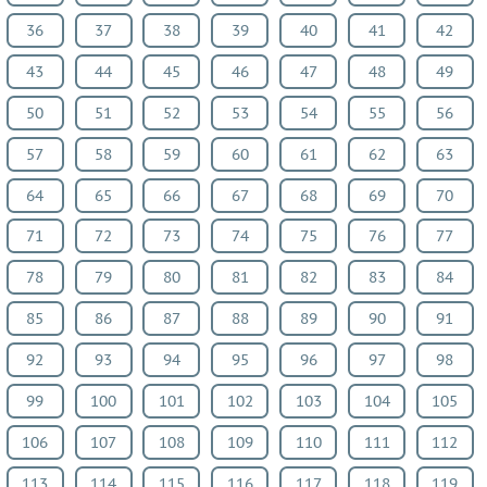
География
36
37
38
39
40
41
42
ИЗО
43
44
45
46
47
48
49
Литература
50
51
52
53
54
55
56
Обществознание
Черчение
57
58
59
60
61
62
63
Экология
64
65
66
67
68
69
70
Технология
Испанский
71
72
73
74
75
76
77
язык
78
79
80
81
82
83
84
Искусство
85
86
87
88
89
90
91
Кубановедение
Казахский
92
93
94
95
96
97
98
язык
99
100
101
102
103
104
105
Физкультура
106
107
108
109
110
111
112
ВИДЕОРЕШЕНИЯ
113
114
115
116
117
118
119