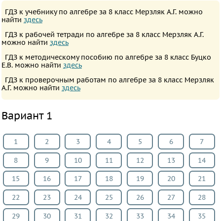
Русский
ГДЗ к учебнику по алгебре за 8 класс Мерзляк А.Г. можно
найти
здесь
язык
ГДЗ к рабочей тетради по алгебре за 8 класс Мерзляк А.Г.
Алгебра
можно найти
здесь
Геометрия
ГДЗ к методическому пособию по алгебре за 8 класс Буцко
Е.В. можно найти
здесь
Физика
Химия
ГДЗ к проверочным работам по алгебре за 8 класс Мерзляк
А.Г. можно найти
здесь
Немецкий
язык
Вариант 1
Белорусский
язык
1
2
3
4
5
6
7
Французский
8
9
10
11
12
13
14
язык
Биология
15
16
17
18
19
20
21
История
22
23
24
25
26
27
28
Информатика
29
30
31
32
33
34
35
ОБЖ