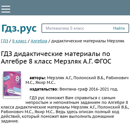
КЛАССЫ
Гдз.рус
Все
7
ГДЗ
/
8 класс
/
Алгебра
/
дидактические материалы Мерзляк
8
ГДЗ дидактические материалы по
9
Алгебре 8 класс Мерзляк А.Г. ФГОС
10
11
авторы:
Мерзляк А.Г., Полонский В.Б., Рабинович
М.С., Якир М.С..
ПРЕДМЕТЫ
издательство:
Вентана-граф
2016-2021 год.
Все
ГДЗ рус поможет Вам справиться с самым
непростым и непонятным заданием по Алгебре 8
предметы
класса дидактические материалы Мерзляк А.Г., Полонский В.Б.,
Математика
Рабинович М.С., Якир М.С.. Ведь здесь описан полный ход
действий, который поможет вам выполнить домашние
Английский
задание.
язык