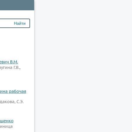
евич В.М.
угина Г.В.,
жина рабочая
дакова, С.Э.
Тищенко
Синица