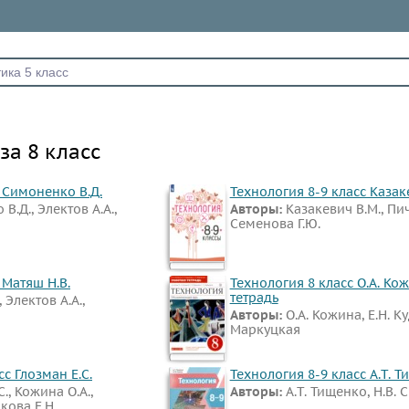
за 8 класс
 Симоненко В.Д.
Технология 8-9 класс Казак
В.Д., Электов А.А.,
Авторы:
Казакевич В.М., Пич
Семенова Г.Ю.
 Матяш Н.В.
Технология 8 класс О.А. Ко
тетрадь
 Электов А.А.,
Авторы:
О.А. Кожина, Е.Н. Ку
Маркуцкая
сс Глозман Е.С.
Технология 8-9 класс А.Т. 
., Кожина О.А.,
Авторы:
А.Т. Тищенко, Н.В. 
кова Е.Н.