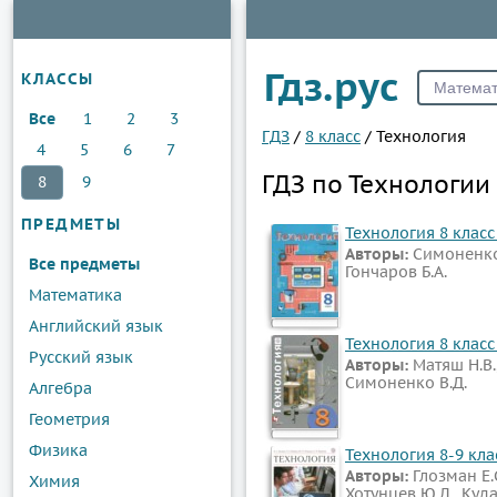
Гдз.рус
КЛАССЫ
Все
1
2
3
ГДЗ
/
8 класс
/
Технология
4
5
6
7
ГДЗ по Технологии 
8
9
ПРЕДМЕТЫ
Технология 8 класс
Авторы:
Симоненко 
Все предметы
Гончаров Б.А.
Математика
Английский язык
Технология 8 класс
Русский язык
Авторы:
Матяш Н.В.,
Симоненко В.Д.
Алгебра
Геометрия
Физика
Технология 8-9 кла
Авторы:
Глозман Е.С
Химия
Хотунцев Ю.Л., Куда