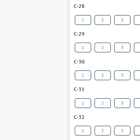
С-28
1
2
3
С-29
1
2
3
С-30
1
2
3
С-31
1
2
3
С-32
1
2
3