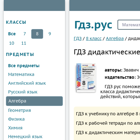
Гдз.рус
КЛАССЫ
Все
7
8
9
ГДЗ
/
8 класс
/
Алгебра
/
дида
10
11
ГДЗ дидактические
ПРЕДМЕТЫ
Все предметы
авторы:
Звавич 
Математика
издательство:
Э
Английский язык
ГДЗ рус поможе
класса дидактиче
Русский язык
действий, котор
Алгебра
Геометрия
ГДЗ к учебнику по алгебре 
Физика
ГДЗ к рабочей тетради по а
Химия
ГДЗ к дидактическим матери
Немецкий язык