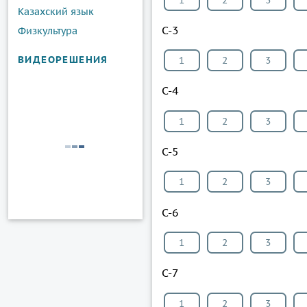
Казахский язык
С-3
Физкультура
ВИДЕОРЕШЕНИЯ
1
2
3
С-4
1
2
3
С-5
1
2
3
С-6
1
2
3
С-7
1
2
3