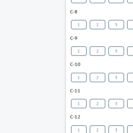
С-8
1
2
3
С-9
1
2
3
С-10
1
2
3
С-11
1
2
3
С-12
1
2
3