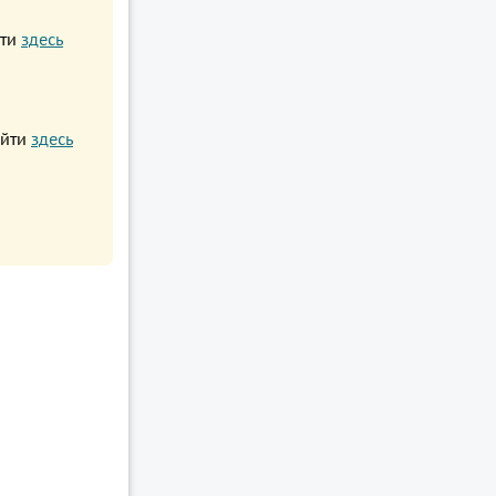
йти
здесь
айти
здесь