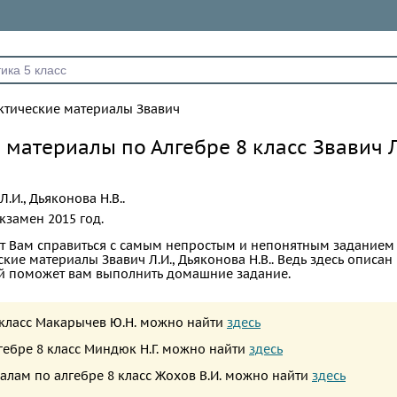
ктические материалы Звавич
 материалы по Алгебре 8 класс Звавич Л
Л.И., Дьяконова Н.В..
кзамен
2015 год.
т Вам справиться с самым непростым и непонятным заданием 
ские материалы Звавич Л.И., Дьяконова Н.В.. Ведь здесь описа
ый поможет вам выполнить домашние задание.
8 класс Макарычев Ю.Н. можно найти
здесь
лгебре 8 класс Миндюк Н.Г. можно найти
здесь
алам по алгебре 8 класс Жохов В.И. можно найти
здесь