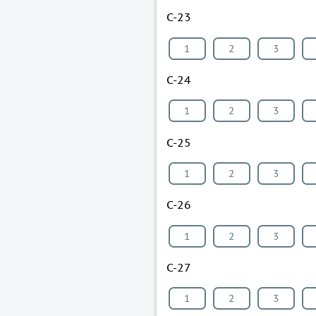
С-23
1
2
3
С-24
1
2
3
С-25
1
2
3
С-26
1
2
3
С-27
1
2
3