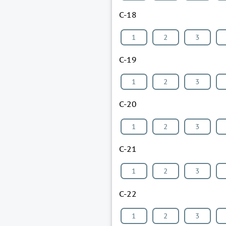
С-18
1
2
3
С-19
1
2
3
С-20
1
2
3
С-21
1
2
3
С-22
1
2
3