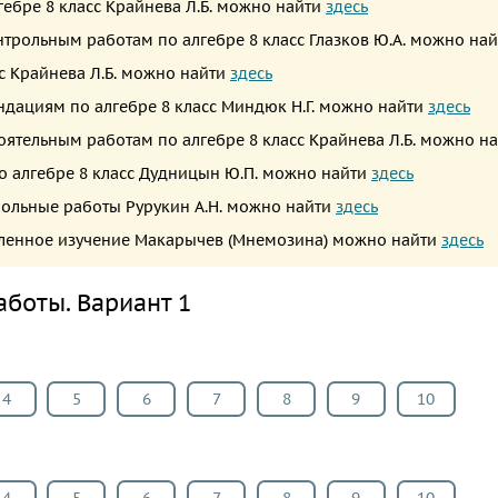
гебре 8 класс Крайнева Л.Б. можно найти
здесь
нтрольным работам по алгебре 8 класс Глазков Ю.А. можно на
сс Крайнева Л.Б. можно найти
здесь
дациям по алгебре 8 класс Миндюк Н.Г. можно найти
здесь
оятельным работам по алгебре 8 класс Крайнева Л.Б. можно н
по алгебре 8 класс Дудницын Ю.П. можно найти
здесь
трольные работы Рурукин А.Н. можно найти
здесь
убленное изучение Макарычев (Мнемозина) можно найти
здесь
боты. Вариант 1
4
5
6
7
8
9
10
4
5
6
7
8
9
10