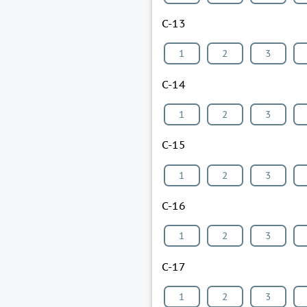
С-13
1
2
3
С-14
1
2
3
С-15
1
2
3
С-16
1
2
3
С-17
1
2
3