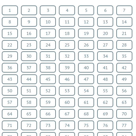
Русский
1
2
3
4
5
6
7
язык
8
9
10
11
12
13
14
Алгебра
Геометрия
15
16
17
18
19
20
21
Физика
22
23
24
25
26
27
28
Химия
29
30
31
32
33
34
35
Немецкий
язык
36
37
38
39
40
41
42
Белорусский
43
44
45
46
47
48
49
язык
50
51
52
53
54
55
56
Французский
язык
57
58
59
60
61
62
63
Биология
64
65
66
67
68
69
70
История
71
72
73
74
75
76
77
Информатика
ОБЖ