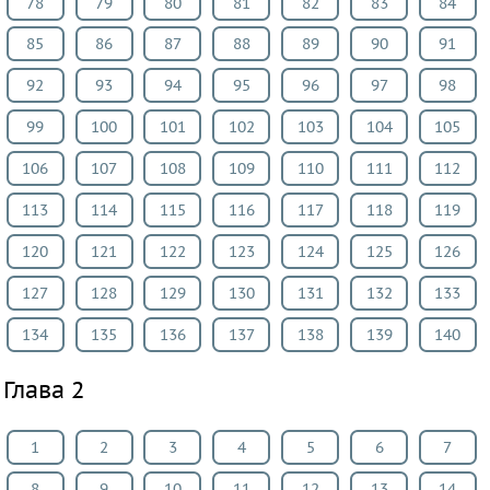
78
79
80
81
82
83
84
География
85
86
87
88
89
90
91
ИЗО
Литература
92
93
94
95
96
97
98
Обществознание
99
100
101
102
103
104
105
Черчение
106
107
108
109
110
111
112
Экология
Технология
113
114
115
116
117
118
119
Испанский
120
121
122
123
124
125
126
язык
127
128
129
130
131
132
133
Искусство
Кубановедение
134
135
136
137
138
139
140
Казахский
Глава 2
язык
Физкультура
1
2
3
4
5
6
7
ВИДЕОРЕШЕНИЯ
8
9
10
11
12
13
14