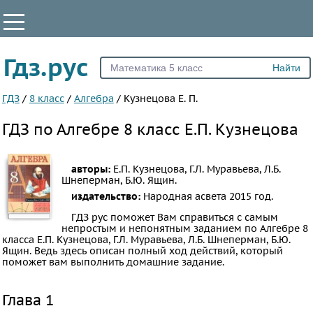
КЛАССЫ
Гдз.рус
Все
7
ГДЗ
/
8 класс
/
Алгебра
/
Кузнецова Е. П.
8
ГДЗ по Алгебре 8 класс Е.П. Кузнецова
9
10
авторы:
Е.П. Кузнецова, Г.Л. Муравьева, Л.Б.
11
Шнеперман, Б.Ю. Ящин.
издательство:
Народная асвета
2015 год.
ПРЕДМЕТЫ
ГДЗ рус поможет Вам справиться с самым
Все
непростым и непонятным заданием по Алгебре 8
класса Е.П. Кузнецова, Г.Л. Муравьева, Л.Б. Шнеперман, Б.Ю.
предметы
Ящин. Ведь здесь описан полный ход действий, который
поможет вам выполнить домашние задание.
Математика
Английский
Глава 1
язык