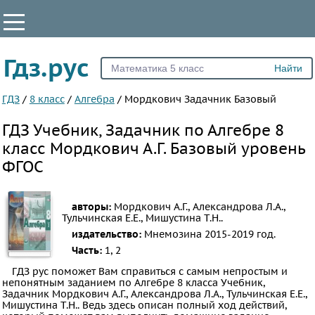
КЛАССЫ
Гдз.рус
Все
7
ГДЗ
/
8 класс
/
Алгебра
/
Мордкович Задачник Базовый
8
ГДЗ Учебник, Задачник по Алгебре 8
9
класс Мордкович А.Г. Базовый уровень
10
ФГОС
11
ПРЕДМЕТЫ
авторы:
Мордкович А.Г., Александрова Л.А.,
Тульчинская Е.Е., Мишустина Т.Н..
Все
издательство:
Мнемозина
2015-2019 год.
предметы
Часть:
1, 2
Математика
ГДЗ рус поможет Вам справиться с самым непростым и
непонятным заданием по Алгебре 8 класса Учебник,
Английский
Задачник Мордкович А.Г., Александрова Л.А., Тульчинская Е.Е.,
Мишустина Т.Н.. Ведь здесь описан полный ход действий,
язык