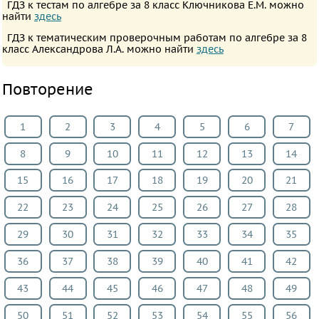
ГДЗ к тестам по алгебре за 8 класс Ключникова Е.М. можно
География
найти
здесь
ИЗО
ГДЗ к тематическим проверочным работам по алгебре за 8
класс Александрова Л.А. можно найти
здесь
Литература
Обществознание
Повторение
Черчение
Экология
1
2
3
4
5
6
7
Технология
8
9
10
11
12
13
14
Испанский
язык
15
16
17
18
19
20
21
Искусство
22
23
24
25
26
27
28
Кубановедение
Казахский
29
30
31
32
33
34
35
язык
36
37
38
39
40
41
42
Физкультура
43
44
45
46
47
48
49
ВИДЕОРЕШЕНИЯ
50
51
52
53
54
55
56