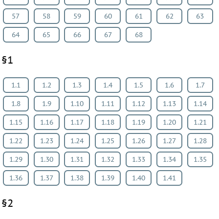
57
58
59
60
61
62
63
64
65
66
67
68
§1
1.1
1.2
1.3
1.4
1.5
1.6
1.7
1.8
1.9
1.10
1.11
1.12
1.13
1.14
1.15
1.16
1.17
1.18
1.19
1.20
1.21
1.22
1.23
1.24
1.25
1.26
1.27
1.28
1.29
1.30
1.31
1.32
1.33
1.34
1.35
1.36
1.37
1.38
1.39
1.40
1.41
§2