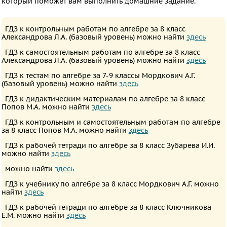
который поможет вам выполнить домашние задание.
Русский
язык
ГДЗ к контрольным работам по алгебре за 8 класс
Александрова Л.А. (базовый уровень) можно найти
здесь
Алгебра
ГДЗ к самостоятельным работам по алгебре за 8 класс
Геометрия
Александрова Л.А. (базовый уровень) можно найти
здесь
Физика
ГДЗ к тестам по алгебре за 7-9 классы Мордкович А.Г.
Химия
(базовый уровень) можно найти
здесь
Немецкий
ГДЗ к дидактическим материалам по алгебре за 8 класс
Попов М.А. можно найти
здесь
язык
ГДЗ к контрольным и самостоятельным работам по алгебре
Белорусский
за 8 класс Попов М.А. можно найти
здесь
язык
ГДЗ к рабочей тетради по алгебре за 8 класс Зубарева И.И.
Французский
можно найти
здесь
язык
можно найти
здесь
Биология
ГДЗ к учебнику по алгебре за 8 класс Мордкович А.Г. можно
найти
здесь
История
ГДЗ к рабочей тетради по алгебре за 8 класс Ключникова
Информатика
Е.М. можно найти
здесь
ОБЖ