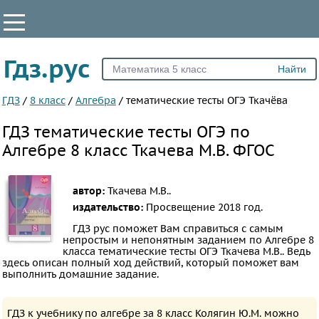
КЛАССЫ
Гдз.рус
Все
7
ГДЗ
/
8 класс
/
Алгебра
/
тематические тесты ОГЭ Ткачёва
8
ГДЗ тематические тесты ОГЭ по
9
Алгебре 8 класс Ткачева М.В. ФГОС
10
11
автор:
Ткачева М.В..
ПРЕДМЕТЫ
издательство:
Просвещение
2018 год.
ГДЗ рус поможет Вам справиться с самым
Все
непростым и непонятным заданием по Алгебре 8
класса тематические тесты ОГЭ Ткачева М.В.. Ведь
предметы
здесь описан полный ход действий, который поможет вам
Математика
выполнить домашние задание.
Английский
язык
ГДЗ к учебнику по алгебре за 8 класс Колягин Ю.М. можно