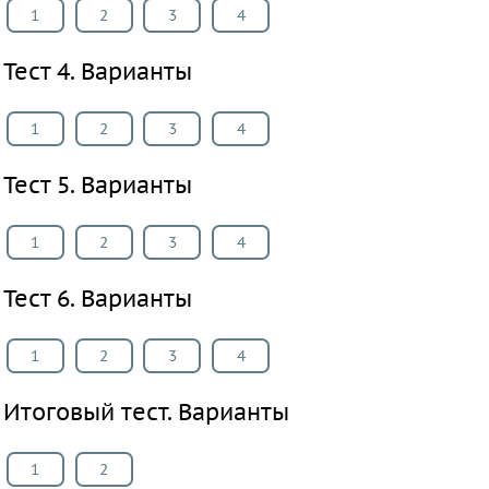
1
2
3
4
География
ИЗО
Тест 4. Варианты
Литература
Обществознание
1
2
3
4
Черчение
Экология
Тест 5. Варианты
Технология
Испанский
1
2
3
4
язык
Тест 6. Варианты
Искусство
Кубановедение
1
2
3
4
Казахский
язык
Итоговый тест. Варианты
Физкультура
ВИДЕОРЕШЕНИЯ
1
2