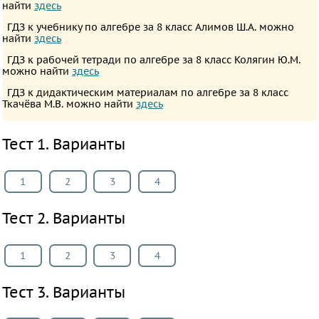
найти
здесь
Русский
ГДЗ к учебнику по алгебре за 8 класс Алимов Ш.А. можно
язык
найти
здесь
Алгебра
ГДЗ к рабочей тетради по алгебре за 8 класс Колягин Ю.М.
можно найти
здесь
Геометрия
ГДЗ к дидактическим материалам по алгебре за 8 класс
Физика
Ткачёва М.В. можно найти
здесь
Химия
Немецкий
Тест 1. Варианты
язык
Белорусский
1
2
3
4
язык
Французский
Тест 2. Варианты
язык
Биология
1
2
3
4
История
Тест 3. Варианты
Информатика
ОБЖ