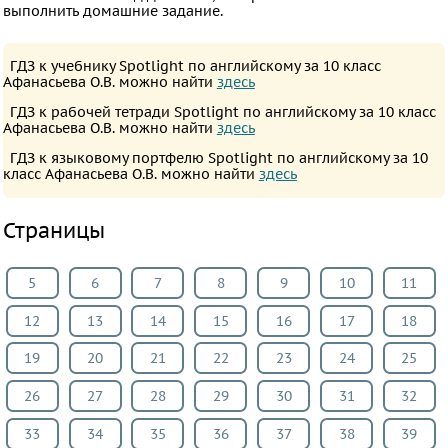
ПРЕДМЕТЫ
выполнить домашние задание.
Все
ГДЗ к учебнику Spotlight по английскому за 10 класс
предметы
Афанасьева О.В. можно найти
здесь
Математика
ГДЗ к рабочей тетради Spotlight по английскому за 10 класс
Афанасьева О.В. можно найти
здесь
Английский
ГДЗ к языковому портфелю Spotlight по английскому за 10
язык
класс Афанасьева О.В. можно найти
здесь
Русский
язык
Страницы
Алгебра
Геометрия
5
6
7
8
9
10
11
Физика
12
13
14
15
16
17
18
Химия
Немецкий
19
20
21
22
23
24
25
язык
26
27
28
29
30
31
32
Белорусский
33
34
35
36
37
38
39
язык