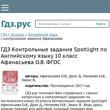
КЛАССЫ
Гдз.рус
Все
1
ГДЗ
/
10 класс
/
Английский язык
/
контрольные задания Афанасьева
2
ГДЗ Контрольные задания Spotlight по
3
Английскому языку 10 класс
4
Афанасьева О.В. ФГОС
5
6
7
авторы:
Афанасьева О.В., Дули Д., Михеева И.В.,
Эванс В..
8
издательство:
Просвещение
2017 год.
9
ГДЗ рус поможет Вам справиться с самым
10
непростым и непонятным заданием по
Английскому языку 10 класса Контрольные задания Spotlight
11
Афанасьева О.В., Дули Д., Михеева И.В., Эванс В.. Ведь здесь
описан полный ход действий, который поможет вам