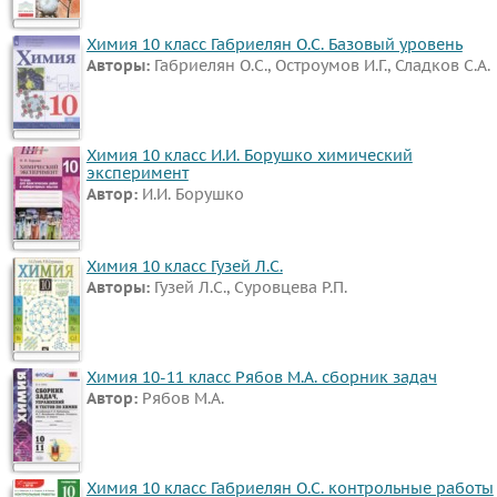
Химия 10 класс Габриелян О.С. Базовый уровень
Авторы:
Габриелян О.С., Остроумов И.Г., Сладков С.А.
Химия 10 класс И.И. Борушко химический
эксперимент
Автор:
И.И. Борушко
Химия 10 класс Гузей Л.С.
Авторы:
Гузей Л.С., Суровцева Р.П.
Химия 10-11 класс Рябов М.А. сборник задач
Автор:
Рябов М.А.
Химия 10 класс Габриелян О.С. контрольные работы