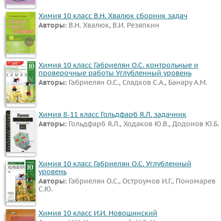
География
Химия 10 класс В.Н. Хвалюк сборник задач
Литература
Авторы:
В.Н. Хвалюк, В.И. Резяпкин
Обществознание
Мед.
Химия 10 класс Габриелян О.С. контрольные и
подготовка
проверочные работы Углубленный уровень
Испанский
Авторы:
Габриелян О.С., Сладков С.А., Банару А.М.
язык
Кубановедение
Химия 8-11 класс Гольдфарб Я.Л. задачник
Казахский
Авторы:
Гольдфарб Я.Л., Ходаков Ю.В., Додонов Ю.Б.
язык
ВИДЕОРЕШЕНИЯ
Химия 10 класс Габриелян О.С. Углубленный
уровень
Авторы:
Габриелян О.С., Остроумов И.Г., Пономарев
С.Ю.
Химия 10 класс И.И. Новошинский