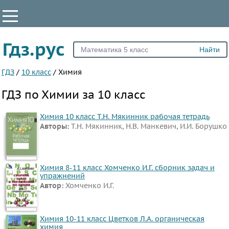
КЛАССЫ
Гдз.рус
Все
7
ГДЗ
/
10 класс
/
Химия
8
ГДЗ по Химии за 10 класс
9
10
Химия 10 класс Т.Н. Мякинник рабочая тетрадь
Авторы:
Т.Н. Мякинник, Н.В. Манкевич, И.И. Борушко
11
ПРЕДМЕТЫ
Все
Химия 8-11 класс Хомченко И.Г. сборник задач и
упражнений
предметы
Автор:
Хомченко И.Г.
Математика
Английский
Химия 10-11 класс Цветков Л.А. органическая
язык
химия