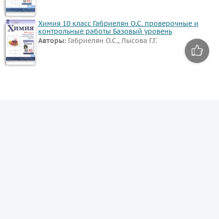
Химия 10 класс Габриелян О.С. проверочные и
контрольные работы Базовый уровень
Авторы:
Габриелян О.С., Лысова Г.Г.
© гдз.рус 2026
admin@гдз.рус