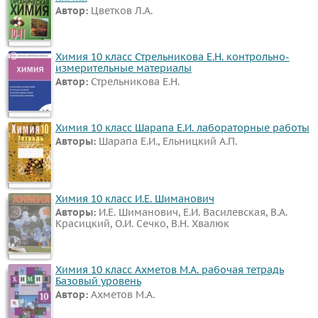
Автор:
Цветков Л.А.
Русский
язык
Алгебра
Химия 10 класс Стрельникова Е.Н. контрольно-
измерительные материалы
Геометрия
Автор:
Стрельникова Е.Н.
Физика
Химия
Химия 10 класс Шарапа Е.И. лабораторные работы
Немецкий
Авторы:
Шарапа Е.И., Ельницкий А.П.
язык
Белорусский
язык
Химия 10 класс И.Е. Шиманович
Авторы:
И.Е. Шиманович, Е.И. Василевская, В.А.
Французский
Красицкий, О.И. Сечко, В.Н. Хвалюк
язык
Биология
Химия 10 класс Ахметов М.А. рабочая тетрадь
История
Базовый уровень
Информатика
Автор:
Ахметов М.А.
ОБЖ