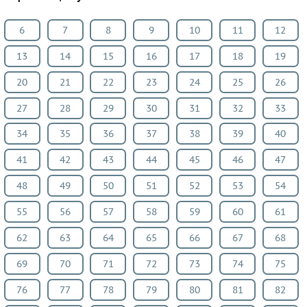
ПРЕДМЕТЫ
6
7
8
9
10
11
12
Все
предметы
13
14
15
16
17
18
19
Математика
20
21
22
23
24
25
26
Английский
27
28
29
30
31
32
33
язык
Русский
34
35
36
37
38
39
40
язык
41
42
43
44
45
46
47
Немецкий
48
49
50
51
52
53
54
язык
Белорусский
55
56
57
58
59
60
61
язык
62
63
64
65
66
67
68
Французский
язык
69
70
71
72
73
74
75
Информатика
76
77
78
79
80
81
82
Музыка