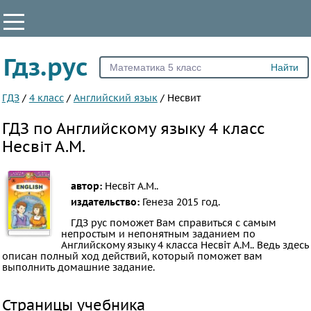
КЛАССЫ
Гдз.рус
Все
1
ГДЗ
/
4 класс
/
Английский язык
/
Несвит
2
ГДЗ по Английскому языку 4 класс
3
Несвіт A.M.
4
5
автор:
Несвіт A.M..
6
издательство:
Генеза
2015 год.
7
ГДЗ рус поможет Вам справиться с самым
непростым и непонятным заданием по
8
Английскому языку 4 класса Несвіт A.M.. Ведь здесь
9
описан полный ход действий, который поможет вам
выполнить домашние задание.
10
11
Страницы учебника