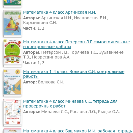
Математика 4 класс Аргинская И.И.
Авторы:
Аргинская И.И., Ивановская Е.И.,
Кормишина С.Н.
Части:
1, 2
Математика 4 класс Петерсон Л.Г. самостоятельные
и контрольные работы
Авторы:
Петерсон Л.Г., Горячева Т.С., Зубавичене
Т.В., Невретдинова А.А.
Части:
1, 2
Математика 1-4 класс Волкова С.И. контрольные
работы
Автор:
Волкова С.И.
Математика 4 класс Минаева С.С. тетрадь для
проверочных работ
Авторы:
Минаева С.С., Рослова Л.О., Рыдзе О.А.
Математика 4 класс Башмаков М.И. рабочая тетрадь