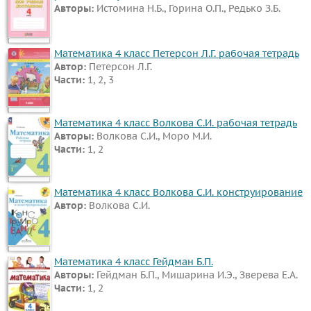
Авторы:
Истомина Н.Б., Горина О.П., Редько З.Б.
ИЗО
Литература
Окружающий
Математика 4 класс Петерсон Л.Г. рабочая тетрадь
Автор:
Петерсон Л.Г.
мир
Части:
1, 2, 3
Человек
и
Математика 4 класс Волкова С.И. рабочая тетрадь
мир
Авторы:
Волкова С.И., Моро М.И.
Технология
Части:
1, 2
Испанский
язык
Математика 4 класс Волкова С.И. конструирование
Автор:
Волкова С.И.
Казахский
язык
Мир
Математика 4 класс Гейдман Б.П.
природы
Авторы:
Гейдман Б.П., Мишарина И.Э., Зверева Е.А.
и
Части:
1, 2
человека