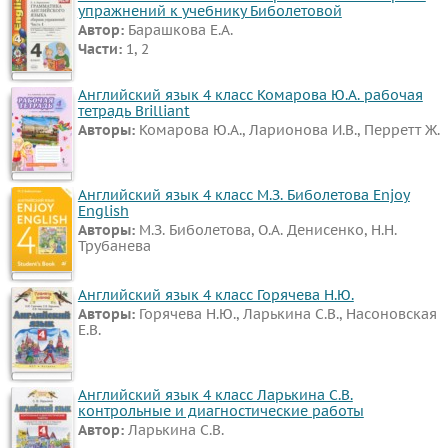
упражнений к учебнику Биболетовой
Автор:
Барашкова Е.А.
Части:
1, 2
Английский язык 4 класс Комарова Ю.А. рабочая
тетрадь Brilliant
Авторы:
Комарова Ю.А., Ларионова И.В., Перретт Ж.
Английский язык 4 класс М.З. Биболетова Enjoy
English
Авторы:
М.З. Биболетова, О.А. Денисенко, Н.Н.
Трубанева
Английский язык 4 класс Горячева Н.Ю.
Авторы:
Горячева Н.Ю., Ларькина С.В., Насоновская
Е.В.
Английский язык 4 класс Ларькина С.В.
контрольные и диагностические работы
Автор:
Ларькина С.В.