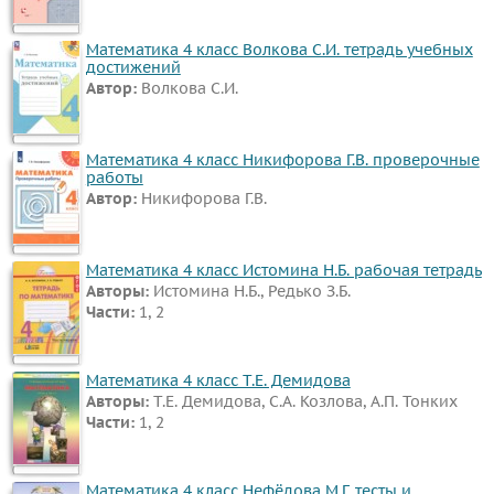
Математика 4 класс Волкова С.И. тетрадь учебных
достижений
Автор:
Волкова С.И.
Математика 4 класс Никифорова Г.В. проверочные
работы
Автор:
Никифорова Г.В.
Математика 4 класс Истомина Н.Б. рабочая тетрадь
Авторы:
Истомина Н.Б., Редько З.Б.
Части:
1, 2
Математика 4 класс Т.Е. Демидова
Авторы:
Т.Е. Демидова, С.А. Козлова, А.П. Тонких
Части:
1, 2
Математика 4 класс Нефёдова М.Г. тесты и