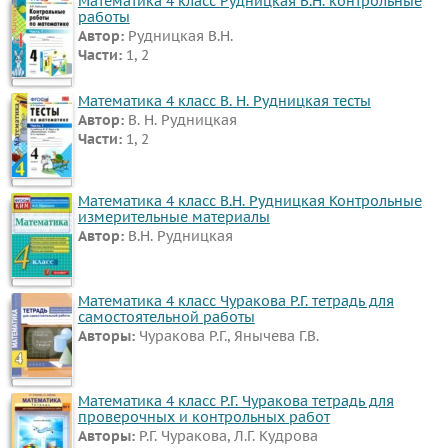
Математика 4 класс Рудницкая В.Н. контрольные
работы
Автор:
Рудницкая В.Н.
Части:
1, 2
Математика 4 класс В. Н. Рудницкая тесты
Автор:
В. Н. Рудницкая
Части:
1, 2
Математика 4 класс В.Н. Рудницкая Контрольные
измерительные материалы
Автор:
В.Н. Рудницкая
Математика 4 класс Чуракова Р.Г. тетрадь для
самостоятельной работы
Авторы:
Чуракова Р.Г., Янычева Г.В.
Математика 4 класс Р.Г. Чуракова тетрадь для
проверочных и контрольных работ
Авторы:
Р.Г. Чуракова, Л.Г. Кудрова