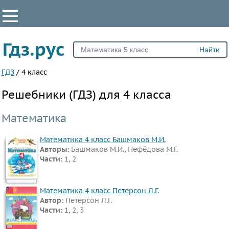
КЛАССЫ
Гдз.рус
Все
1
ГДЗ
/
4 класс
2
Решебники (ГДЗ) для 4 класса
3
4
Математика
5
Математика 4 класс Башмаков М.И.
6
Авторы:
Башмаков М.И., Нефёдова М.Г.
7
Части:
1, 2
8
9
Математика 4 класс Петерсон Л.Г.
Автор:
Петерсон Л.Г.
10
Части:
1, 2, 3
11