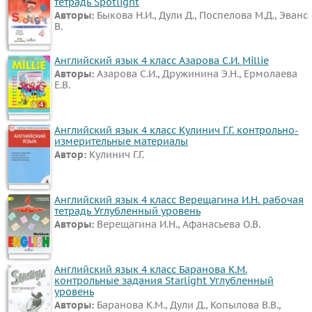
тетрадь Spotlight
Авторы:
Быкова Н.И., Дули Д., Поспелова М.Д., Эванс
В.
Английский язык 4 класс Азарова С.И. Millie
Авторы:
Азарова С.И., Дружинина Э.Н., Ермолаева
Е.В.
Английский язык 4 класс Кулинич Г.Г. контрольно-
измерительные материалы
Автор:
Кулинич Г.Г.
Английский язык 4 класс Верещагина И.Н. рабочая
тетрадь Углубленный уровень
Авторы:
Верещагина И.Н., Афанасьева О.В.
Английский язык 4 класс Баранова К.М.
контрольные задания Starlight Углубленный
уровень
Авторы:
Баранова К.М., Дули Д., Копылова В.В.,