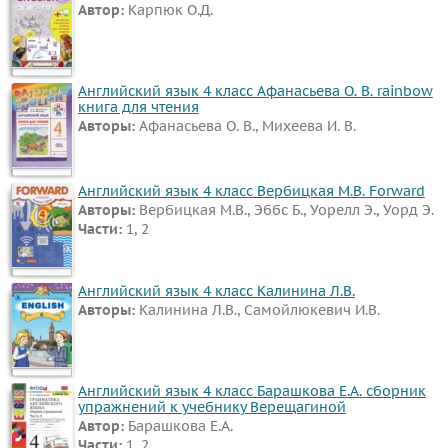
Автор:
Карпюк О.Д.
Английский язык 4 класс Афанасьева О. В. rainbow
книга для чтения
Авторы:
Афанасьева О. В., Михеева И. В.
Английский язык 4 класс Вербицкая М.В. Forward
Авторы:
Вербицкая М.В., Эббс Б., Уорелл Э., Уорд Э.
Части:
1, 2
Английский язык 4 класс Калинина Л.В.
Авторы:
Калинина Л.В., Самойлюкевич И.В.
Английский язык 4 класс Барашкова Е.А. сборник
упражнений к учебнику Верещагиной
Автор:
Барашкова Е.А.
Части:
1, 2