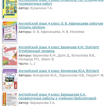
проверочных работ
Автор:
Кузьмина Т.А.
Английский язык 4 класс О. В. Афанасьева рабочая
тетрадь rainbow
Авторы:
О. В. Афанасьева, И. В. Михеева
Английский язык 4 класс Баранова К.М. Starlight
Углубленный уровень
Авторы:
Баранова К.М., Дули Д., Копылова В.В.,
Мильруд Р.П., Эванс В.
Части:
1, 2
Английский язык 4 класс Комарова Ю.А. Brilliant
Авторы:
Комарова Ю.А., Ларионова И.В., Перретт Ж.
Английский язык 4 класс Барашкова Е.А.
проверочные работы к учебнику Биболетовой
Автор:
Барашкова Е.А.