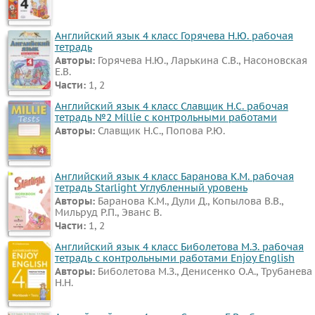
Английский язык 4 класс Горячева Н.Ю. рабочая
тетрадь
Авторы:
Горячева Н.Ю., Ларькина С.В., Насоновская
Е.В.
Части:
1, 2
Английский язык 4 класс Славщик Н.С. рабочая
тетрадь №2 Millie с контрольными работами
Авторы:
Славщик Н.С., Попова Р.Ю.
Английский язык 4 класс Баранова К.М. рабочая
тетрадь Starlight Углубленный уровень
Авторы:
Баранова К.М., Дули Д., Копылова В.В.,
Мильруд Р.П., Эванс В.
Части:
1, 2
Английский язык 4 класс Биболетова М.З. рабочая
тетрадь с контрольными работами Enjoy English
Авторы:
Биболетова М.З., Денисенко О.А., Трубанева
Н.Н.