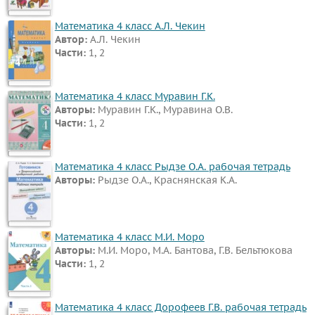
Математика 4 класс А.Л. Чекин
Автор:
А.Л. Чекин
Части:
1, 2
Математика 4 класс Муравин Г.К.
Авторы:
Муравин Г.К., Муравина О.В.
Части:
1, 2
Математика 4 класс Рыдзе О.А. рабочая тетрадь
Авторы:
Рыдзе О.А., Краснянская К.А.
Математика 4 класс М.И. Моро
Авторы:
М.И. Моро, М.А. Бантова, Г.В. Бельтюкова
Части:
1, 2
Математика 4 класс Дорофеев Г.В. рабочая тетрадь