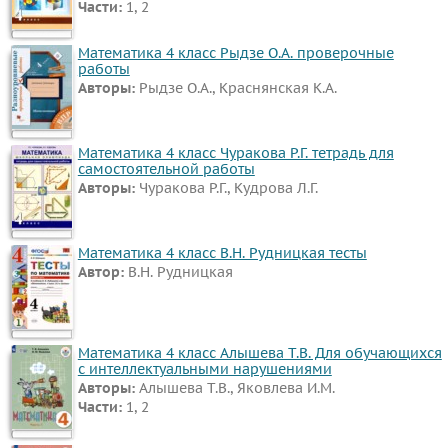
Части:
1, 2
Математика 4 класс Рыдзе О.А. проверочные
работы
Авторы:
Рыдзе О.А., Краснянская К.А.
Математика 4 класс Чуракова Р.Г. тетрадь для
самостоятельной работы
Авторы:
Чуракова Р.Г., Кудрова Л.Г.
Математика 4 класс В.Н. Рудницкая тесты
Автор:
В.Н. Рудницкая
Математика 4 класс Алышева Т.В. Для обучающихся
с интеллектуальными нарушениями
Авторы:
Алышева Т.В., Яковлева И.М.
Части:
1, 2