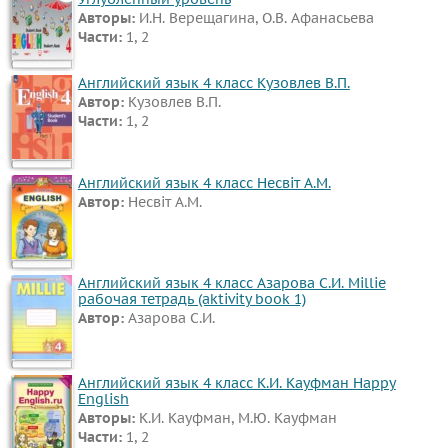
Авторы:
И.Н. Верещагина, О.В. Афанасьева
Части:
1, 2
Английский язык 4 класс Кузовлев В.П.
Автор:
Кузовлев В.П.
Части:
1, 2
Английский язык 4 класс Несвіт A.M.
Автор:
Несвіт A.M.
Английский язык 4 класс Азарова С.И. Millie
рабочая тетрадь (aktivity book 1)
Автор:
Азарова С.И.
Английский язык 4 класс К.И. Кауфман Happy
English
Авторы:
К.И. Кауфман, М.Ю. Кауфман
Части:
1, 2