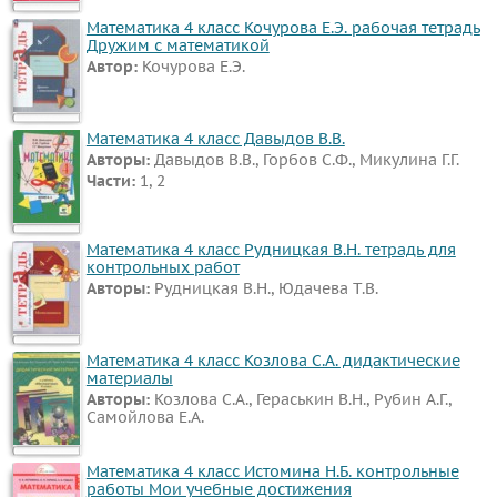
ПРЕДМЕТЫ
Математика 4 класс Кочурова Е.Э. рабочая тетрадь
Дружим с математикой
Все
Автор:
Кочурова Е.Э.
предметы
Математика
Математика 4 класс Давыдов В.В.
Английский
Авторы:
Давыдов В.В., Горбов С.Ф., Микулина Г.Г.
язык
Части:
1, 2
Русский
язык
Математика 4 класс Рудницкая В.Н. тетрадь для
контрольных работ
Немецкий
Авторы:
Рудницкая В.Н., Юдачева Т.В.
язык
Белорусский
Математика 4 класс Козлова С.А. дидактические
язык
материалы
Французский
Авторы:
Козлова С.А., Гераськин В.Н., Рубин А.Г.,
Самойлова Е.А.
язык
Информатика
Математика 4 класс Истомина Н.Б. контрольные
Музыка
работы Мои учебные достижения