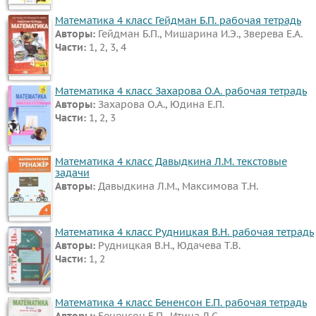
Физкультура
Математика 4 класс Гейдман Б.П. рабочая тетрадь
Основы
Авторы:
Гейдман Б.П., Мишарина И.Э., Зверева Е.А.
Части:
1, 2, 3, 4
культуры
ВИДЕОРЕШЕНИЯ
Математика 4 класс Захарова О.А. рабочая тетрадь
Авторы:
Захарова О.А., Юдина Е.П.
Части:
1, 2, 3
Математика 4 класс Давыдкина Л.М. текстовые
задачи
Авторы:
Давыдкина Л.М., Максимова Т.Н.
Математика 4 класс Рудницкая В.Н. рабочая тетрадь
Авторы:
Рудницкая В.Н., Юдачева Т.В.
Части:
1, 2
Математика 4 класс Бененсон Е.П. рабочая тетрадь
Авторы:
Бененсон Е.П., Итина Л.С.