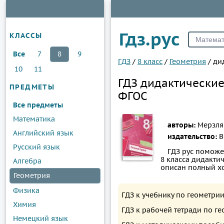
Гдз.рус
КЛАССЫ
Все
7
8
9
ГДЗ
/
8 класс
/
Геометрия
/
ди
10
11
ГДЗ дидактические
ПРЕДМЕТЫ
ФГОС
Все предметы
Математика
авторы:
Мерзляк
Английский язык
издательство:
В
Русский язык
ГДЗ рус поможе
8 класса дидактич
Алгебра
описан полный х
Геометрия
Физика
ГДЗ к учебнику по геометрии
Химия
ГДЗ к рабочей тетради по ге
Немецкий язык