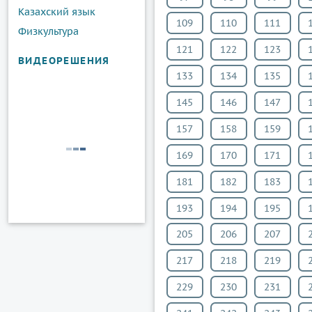
Казахский язык
109
110
111
Физкультура
121
122
123
ВИДЕОРЕШЕНИЯ
133
134
135
145
146
147
157
158
159
169
170
171
181
182
183
193
194
195
205
206
207
217
218
219
229
230
231