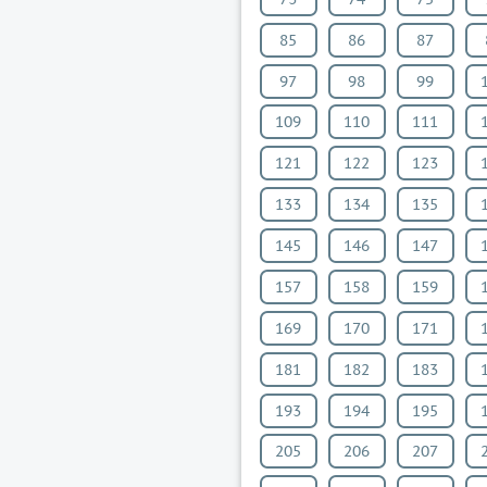
85
86
87
97
98
99
109
110
111
121
122
123
133
134
135
145
146
147
157
158
159
169
170
171
181
182
183
193
194
195
205
206
207