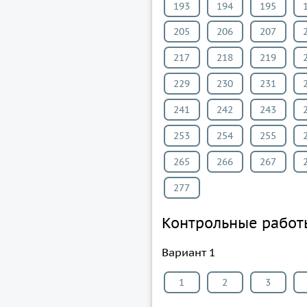
193
194
195
205
206
207
217
218
219
229
230
231
241
242
243
253
254
255
265
266
267
277
Контрольные работ
Вариант 1
1
2
3