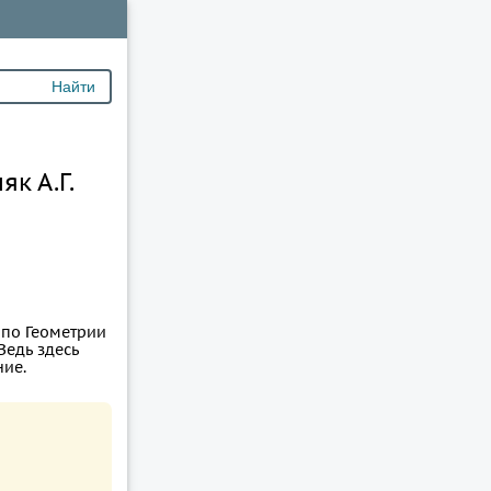
к А.Г.
 по Геометрии
Ведь здесь
ние.