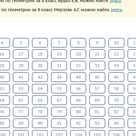
ю по геометрии за 8 класс Буцко Е.В. можно найти
здесь
по геометрии за 8 класс Мерзляк А.Г. можно найти
здесь
4
5
6
7
8
9
10
1
16
17
18
19
20
21
22
2
28
29
30
31
32
33
34
3
40
41
42
43
44
45
46
4
52
53
54
55
56
57
58
5
64
65
66
67
68
69
70
7
76
77
78
79
80
81
82
8
88
89
90
91
92
93
94
9
100
101
102
103
104
105
106
1