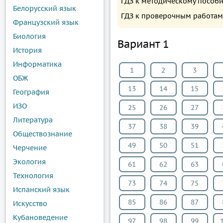
ГДЗ к методическому пособи
Белорусский язык
ГДЗ к проверочным работам 
Французский язык
Биология
Вариант 1
История
Информатика
1
2
3
ОБЖ
13
14
15
География
ИЗО
25
26
27
Литература
37
38
39
Обществознание
49
50
51
Черчение
Экология
61
62
63
Технология
73
74
75
Испанский язык
85
86
87
Искусство
Кубановедение
97
98
99