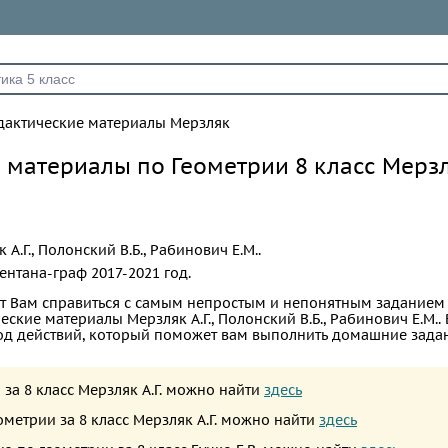
дактические материалы Мерзляк
 материалы по Геометрии 8 класс Мерзля
 А.Г., Полонский В.Б., Рабинович Е.М..
ентана-граф
2017-2021 год.
т Вам справиться с самым непростым и непонятным заданием
еские материалы Мерзляк А.Г., Полонский В.Б., Рабинович Е.М.. 
од действий, который поможет вам выполнить домашние зада
 за 8 класс Мерзляк А.Г. можно найти
здесь
ометрии за 8 класс Мерзляк А.Г. можно найти
здесь