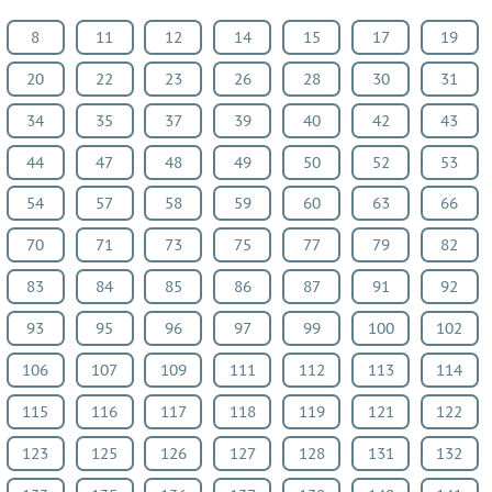
Английский
8
11
12
14
15
17
19
язык
20
22
23
26
28
30
31
Русский
язык
34
35
37
39
40
42
43
Алгебра
44
47
48
49
50
52
53
Геометрия
54
57
58
59
60
63
66
Физика
Химия
70
71
73
75
77
79
82
Немецкий
83
84
85
86
87
91
92
язык
Белорусский
93
95
96
97
99
100
102
язык
106
107
109
111
112
113
114
Французский
115
116
117
118
119
121
122
язык
Биология
123
125
126
127
128
131
132
История