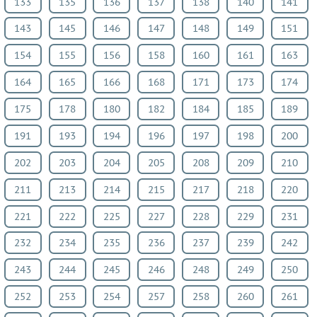
133
135
136
137
138
140
141
Информатика
143
145
146
147
148
149
151
ОБЖ
География
154
155
156
158
160
161
163
Литература
164
165
166
168
171
173
174
Обществознание
175
178
180
182
184
185
189
Мед.
подготовка
191
193
194
196
197
198
200
Испанский
202
203
204
205
208
209
210
язык
211
213
214
215
217
218
220
Кубановедение
Казахский
221
222
225
227
228
229
231
язык
232
234
235
236
237
239
242
ВИДЕОРЕШЕНИЯ
243
244
245
246
248
249
250
252
253
254
257
258
260
261