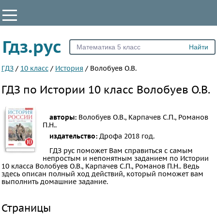
КЛАССЫ
Гдз.рус
Все
5
ГДЗ
/
10 класс
/
История
/
Волобуев О.В.
6
ГДЗ по Истории 10 класс Волобуев О.В.
7
8
авторы:
Волобуев О.В., Карпачев С.П., Романов
9
П.Н..
10
издательство:
Дрофа
2018 год.
11
ГДЗ рус поможет Вам справиться с самым
непростым и непонятным заданием по Истории
10 класса Волобуев О.В., Карпачев С.П., Романов П.Н.. Ведь
ПРЕДМЕТЫ
здесь описан полный ход действий, который поможет вам
выполнить домашние задание.
Все
предметы
Страницы
Математика