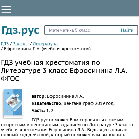
КЛАССЫ
Гдз.рус
Все
1
ГДЗ
/
3 класс
/
Литература
/
Ефросинина Л.А. (учебная хрестоматия)
2
ГДЗ учебная хрестоматия по
3
Литературе 3 класс Ефросинина Л.А.
4
ФГОС
5
6
7
автор:
Ефросинина Л.А..
издательство:
Вентана-граф
2019 год.
8
Часть:
1, 2
9
ГДЗ рус поможет Вам справиться с самым
10
непростым и непонятным заданием по Литературе 3 класса
учебная хрестоматия Ефросинина Л.А.. Ведь здесь описан
11
полный ход действий, который поможет вам выполнить