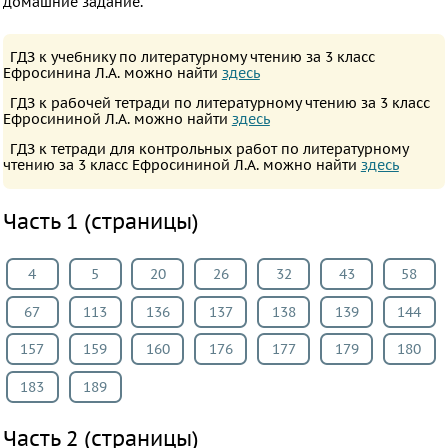
домашние задание.
ПРЕДМЕТЫ
Все
ГДЗ к учебнику по литературному чтению за 3 класс
Ефросинина Л.А. можно найти
здесь
предметы
Математика
ГДЗ к рабочей тетради по литературному чтению за 3 класс
Ефросининой Л.А. можно найти
здесь
Английский
ГДЗ к тетради для контрольных работ по литературному
язык
чтению за 3 класс Ефросининой Л.А. можно найти
здесь
Русский
язык
Часть 1 (страницы)
Немецкий
язык
4
5
20
26
32
43
58
Белорусский
67
113
136
137
138
139
144
язык
157
159
160
176
177
179
180
Французский
язык
183
189
Информатика
Часть 2 (страницы)
Музыка