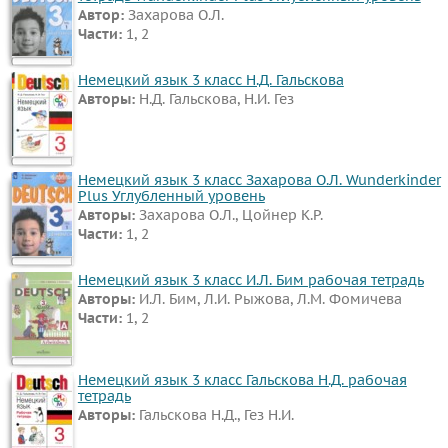
Автор:
Захарова О.Л.
Все
Части:
1, 2
предметы
Математика
Немецкий язык 3 класс Н.Д. Гальскова
Авторы:
Н.Д. Гальскова, Н.И. Гез
Английский
язык
Русский
Немецкий язык 3 класс Захарова О.Л. Wunderkinder
язык
Plus Углубленный уровень
Авторы:
Захарова О.Л., Цойнер К.Р.
Немецкий
Части:
1, 2
язык
Белорусский
Немецкий язык 3 класс И.Л. Бим рабочая тетрадь
Авторы:
И.Л. Бим, Л.И. Рыжова, Л.М. Фомичева
язык
Части:
1, 2
Французский
язык
Немецкий язык 3 класс Гальскова Н.Д. рабочая
Информатика
тетрадь
Музыка
Авторы:
Гальскова Н.Д., Гез Н.И.
ИЗО