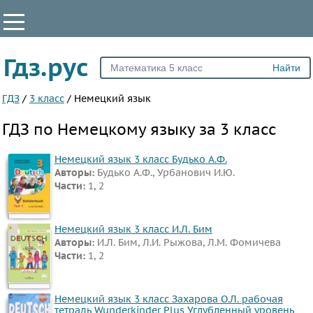
КЛАССЫ
Гдз.рус
Все
2
ГДЗ
/
3 класс
/
Немецкий язык
3
ГДЗ по Немецкому языку за 3 класс
4
5
Немецкий язык 3 класс Будько А.Ф.
Авторы:
Будько А.Ф., Урбанович И.Ю.
6
Части:
1, 2
7
8
Немецкий язык 3 класс И.Л. Бим
9
Авторы:
И.Л. Бим, Л.И. Рыжова, Л.М. Фомичева
Части:
1, 2
10
11
Немецкий язык 3 класс Захарова О.Л. рабочая
ПРЕДМЕТЫ
тетрадь Wunderkinder Plus Углубленный уровень