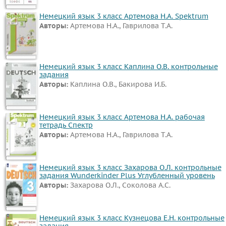
Литература
Немецкий язык 3 класс Артемова Н.А. Spektrum
Окружающий
Авторы:
Артемова Н.А., Гаврилова Т.А.
мир
Человек
Немецкий язык 3 класс Каплина О.В. контрольные
и
задания
мир
Авторы:
Каплина О.В., Бакирова И.Б.
Технология
Испанский
Немецкий язык 3 класс Артемова Н.А. рабочая
язык
тетрадь Спектр
Авторы:
Артемова Н.А., Гаврилова Т.А.
Казахский
язык
Мир
Немецкий язык 3 класс Захарова О.Л. контрольные
задания Wunderkinder Plus Углубленный уровень
природы
Авторы:
Захарова О.Л., Соколова А.С.
и
человека
Немецкий язык 3 класс Кузнецова Е.Н. контрольные
Физкультура
задания