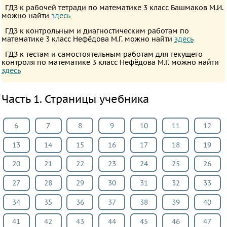
ПРЕДМЕТЫ
ГДЗ к рабочей тетради по математике 3 класс Башмаков М.И.
можно найти
здесь
Все
ГДЗ к контрольным и диагностическим работам по
предметы
математике 3 класс Нефёдова М.Г. можно найти
здесь
Математика
ГДЗ к тестам и самостоятельным работам для текущего
контроля по математике 3 класс Нефёдова М.Г. можно найти
Английский
здесь
язык
Русский
Часть 1. Страницы учебника
язык
Немецкий
6
7
8
9
10
11
12
язык
13
14
15
16
17
18
19
Белорусский
20
21
22
23
24
25
26
язык
Французский
27
28
29
30
31
32
33
язык
34
35
36
37
38
39
40
Информатика
41
42
43
44
45
46
47
Музыка