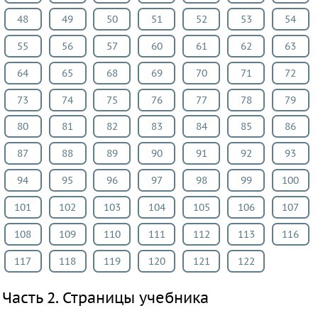
ИЗО
48
49
50
51
52
53
54
Литература
55
56
57
60
61
62
63
Окружающий
64
65
68
69
70
71
72
мир
Человек
73
74
75
76
77
78
79
и
80
81
82
83
84
85
86
мир
87
88
89
90
91
92
93
Технология
Испанский
94
95
96
97
98
99
100
язык
101
102
103
104
105
106
107
Казахский
язык
108
109
110
111
112
113
116
Мир
117
118
119
120
121
122
природы
и
Часть 2. Страницы учебника
человека