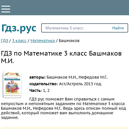
КЛАССЫ
Гдз.рус
Все
1
ГДЗ
/
3 класс
/
Математика
/
Башмаков
2
ГДЗ по Математике 3 класс Башмаков
3
М.И.
4
5
авторы:
Башмаков М.И., Нефедова М.Г..
6
издательство:
Аст/Астрель
2013 год.
7
Часть:
1, 2
8
ГДЗ рус поможет Вам справиться с самым
непростым и непонятным заданием по Математике 3 класса
9
Башмаков М.И., Нефедова М.Г.. Ведь здесь описан полный ход
действий, который поможет вам выполнить домашние
10
задание.
11