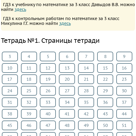
ПРЕДМЕТЫ
ГДЗ к учебнику по математике за 3 класс Давыдов В.В. можно
найти
здесь
Все
ГДЗ к контрольным работам по математике за 3 класс
предметы
Микулина Г.Г. можно найти
здесь
Математика
Тетрадь №1. Страницы тетради
Английский
язык
3
4
5
6
7
8
9
Русский
язык
10
11
12
13
14
15
16
Немецкий
17
18
19
20
21
22
23
язык
24
25
26
27
28
29
30
Белорусский
язык
31
32
33
34
35
36
37
Французский
38
39
40
41
42
43
44
язык
Информатика
45
46
47
48
49
50
51
Музыка