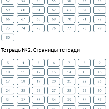
52
53
54
55
56
57
58
ИЗО
59
60
61
62
63
64
65
Литература
Окружающий
66
67
68
69
70
71
72
мир
73
74
75
76
77
78
79
Человек
80
и
мир
Тетрадь №2. Страницы тетради
Технология
Испанский
3
4
5
6
7
8
9
язык
10
11
12
13
14
15
16
Казахский
язык
17
18
19
20
21
22
23
Мир
24
25
26
27
28
29
30
природы
31
32
33
34
35
36
37
и
человека
38
39
40
41
42
43
44