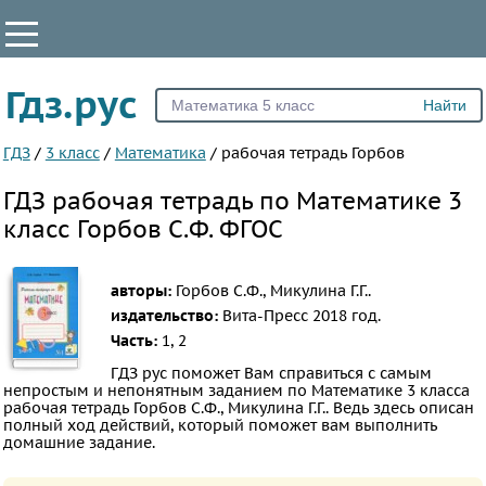
КЛАССЫ
Гдз.рус
Все
1
ГДЗ
/
3 класс
/
Математика
/
рабочая тетрадь Горбов
2
ГДЗ рабочая тетрадь по Математике 3
3
класс Горбов С.Ф. ФГОС
4
5
авторы:
Горбов С.Ф., Микулина Г.Г..
6
издательство:
Вита-Пресс
2018 год.
7
Часть:
1, 2
8
ГДЗ рус поможет Вам справиться с самым
непростым и непонятным заданием по Математике 3 класса
9
рабочая тетрадь Горбов С.Ф., Микулина Г.Г.. Ведь здесь описан
полный ход действий, который поможет вам выполнить
10
домашние задание.
11