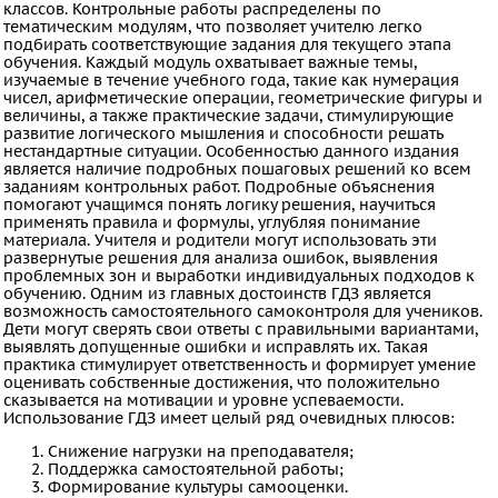
классов. Контрольные работы распределены по
ИЗО
тематическим модулям, что позволяет учителю легко
подбирать соответствующие задания для текущего этапа
Литература
обучения. Каждый модуль охватывает важные темы,
изучаемые в течение учебного года, такие как нумерация
Окружающий
чисел, арифметические операции, геометрические фигуры и
величины, а также практические задачи, стимулирующие
мир
развитие логического мышления и способности решать
Человек
нестандартные ситуации. Особенностью данного издания
является наличие подробных пошаговых решений ко всем
и
заданиям контрольных работ. Подробные объяснения
помогают учащимся понять логику решения, научиться
мир
применять правила и формулы, углубляя понимание
материала. Учителя и родители могут использовать эти
Технология
развернутые решения для анализа ошибок, выявления
Испанский
проблемных зон и выработки индивидуальных подходов к
обучению. Одним из главных достоинств ГДЗ является
язык
возможность самостоятельного самоконтроля для учеников.
Дети могут сверять свои ответы с правильными вариантами,
Казахский
выявлять допущенные ошибки и исправлять их. Такая
практика стимулирует ответственность и формирует умение
язык
оценивать собственные достижения, что положительно
Мир
сказывается на мотивации и уровне успеваемости.
Использование ГДЗ имеет целый ряд очевидных плюсов:
природы
Снижение нагрузки на преподавателя;
и
Поддержка самостоятельной работы;
Формирование культуры самооценки.
человека