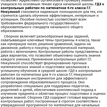
позволяет эффективно организовать проверку знаний
ПРЕДМЕТЫ
учащихся по основным темам курса начальной школы.
ГДЗ к
контрольным работам по математике 4-го класса Г.Г.
Все
Микулиной
становятся надежным помощником для тех, кто
стремится сделать обучение эффективным, интересным и
предметы
успешным. Пособие полностью соответствует всем
требованиям федерального государственного
Математика
образовательного стандарта начального общего
образования.
Английский
Сборник включает разнообразные виды заданий,
язык
охватывающие ключевые темы программы 4 класса, такие
как нумерация чисел, решение уравнений, задачи на
Русский
движение, работу и покупку, геометрический материал,
работа с величинами. Контрольные работы представлены в
язык
двух вариантах, что позволяет объективно оценить знания
Немецкий
каждого ученика. Применение контрольных работ Г.Г.
Микулиной способствует формированию прочных
язык
математических знаний и подготовке школьников к
успешному обучению в средней школе. ГДЗ к контрольным
Белорусский
работам по математике для 4-го класса Г.Г. Микулиной
является важным инструментом для эффективного
язык
сопровождения образовательного процесса. Оно
Французский
разработано специально для поддержки педагогов,
родителей и детей, обеспечивая комплексный подход к
язык
изучению предмета и облегчая процесс подготовки и оценки
уровня знаний. Сборник ГДЗ содержит готовые варианты
Информатика
контрольных работ, построенные в строгом соответствии с
утвержденной программой по математике для начальных
Музыка