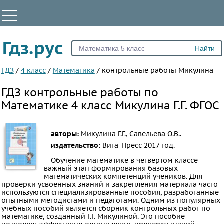
КЛАССЫ
Гдз.рус
Все
1
ГДЗ
/
4 класс
/
Математика
/
контрольные работы Микулина
2
ГДЗ контрольные работы по
3
Математике 4 класс Микулина Г.Г. ФГОС
4
5
авторы:
Микулина Г.Г., Савельева О.В..
6
издательство:
Вита-Пресс
2017 год.
7
Обучение математике в четвертом классе —
важный этап формирования базовых
8
математических компетенций учеников. Для
9
проверки усвоенных знаний и закрепления материала часто
используются специализированные пособия, разработанные
10
опытными методистами и педагогами. Одним из популярных
учебных пособий является сборник контрольных работ по
11
математике, созданный Г.Г. Микулиной. Это пособие