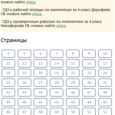
можно найти
здесь
ПРЕДМЕТЫ
ГДЗ к рабочей тетради по математике за 4 класс Дорофеев
Все
Г.В. можно найти
здесь
предметы
ГДЗ к проверочным работам по математике за 4 класс
Никифорова Г.В. можно найти
здесь
Математика
Английский
Страницы
язык
Русский
4
5
6
7
8
9
10
язык
Немецкий
11
12
13
14
15
16
17
язык
18
19
20
21
22
23
24
Белорусский
25
26
27
28
29
30
31
язык
Французский
32
33
34
35
36
37
38
язык
39
40
41
42
43
44
45
Информатика
46
47
48
49
50
51
52
Музыка