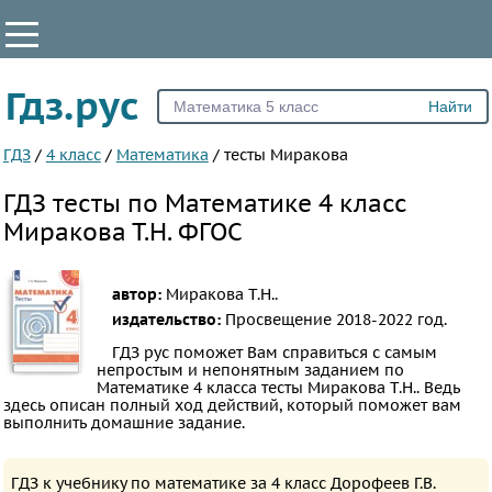
КЛАССЫ
Гдз.рус
Все
1
ГДЗ
/
4 класс
/
Математика
/
тесты Миракова
2
ГДЗ тесты по Математике 4 класс
3
Миракова Т.Н. ФГОС
4
5
автор:
Миракова Т.Н..
6
издательство:
Просвещение
2018-2022 год.
7
ГДЗ рус поможет Вам справиться с самым
непростым и непонятным заданием по
8
Математике 4 класса тесты Миракова Т.Н.. Ведь
9
здесь описан полный ход действий, который поможет вам
выполнить домашние задание.
10
11
ГДЗ к учебнику по математике за 4 класс Дорофеев Г.В.