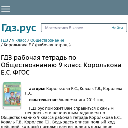
КЛАССЫ
Гдз.рус
Все
5
ГДЗ
/
9 класс
/
Обществознание
/
Королькова Е.С.(рабочая тетрадь)
6
ГДЗ рабочая тетрадь по
7
Обществознанию 9 класс Королькова
8
Е.С. ФГОС
9
10
11
авторы:
Королькова Е.С., Коваль Т.В., Королева
Г.Э..
ПРЕДМЕТЫ
издательство:
Академкнига
2014 год.
ГДЗ рус поможет Вам справиться с самым
Все
непростым и непонятным заданием по
предметы
Обществознанию 9 класса рабочая тетрадь Королькова Е.С.,
Коваль Т.В., Королева Г.Э.. Ведь здесь описан полный ход
Математика
действий, который поможет вам выполнить домашние