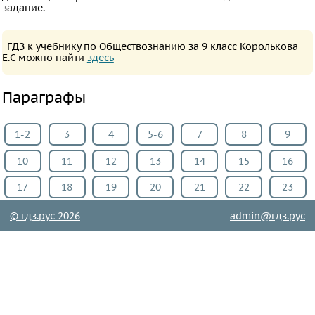
задание.
Английский
язык
ГДЗ к учебнику по Обществознанию за 9 класс Королькова
Русский
Е.С можно найти
здесь
язык
Алгебра
Параграфы
Геометрия
Физика
1-2
3
4
5-6
7
8
9
Химия
10
11
12
13
14
15
16
Немецкий
17
18
19
20
21
22
23
язык
Белорусский
© гдз.рус 2026
admin@гдз.рус
язык
Французский
язык
Биология
История