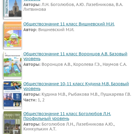
Авторы:
Л.Н. Боголюбов, А.Ю. Лазебникова, В.А.
Английский
Литвинова
язык
Русский
Обществознание 11 класс Вишневский М.И.
Автор:
Вишневский М.И.
язык
Алгебра
Геометрия
Обществознание 11 класс Воронцов А.В. Базовый
Физика
уровень
Химия
Авторы:
Воронцов А.В., Королева Г.Э., Наумов С.А.
Немецкий
язык
Обществознание 10-11 класс Кудина М.В. Базовый
уровень
Белорусский
Авторы:
Кудина М.В., Рыбакова М.В., Пушкарева Г.В.
язык
Части:
1, 2
Французский
Обществознание 11 класс Боголюбов Л.Н.
язык
Профильный уровень
Биология
Авторы:
Боголюбов Л.Н., Лазебникова А.Ю.,
Кинкулькин А.Т.
История