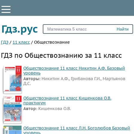
КЛАССЫ
Гдз.рус
Все
5
ГДЗ
/
11 класс
/
Обществознание
6
ГДЗ по Обществознанию за 11 класс
7
8
Обществознание 11 класс Никитин А.Ф. Базовый
уровень
9
Авторы:
Никитин А.Ф., Грибанова Г.И., Мартьянов
Д.С.
10
11
Обществознание 11 класс Кишенкова О.В.
практикум
ПРЕДМЕТЫ
Автор:
Кишенкова О.В.
Все
предметы
Обществознание 11 класс Л.Н. Боголюбов Базовый
Математика
уровень