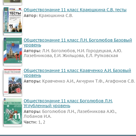
Информатика
Обществознание 11 класс Краюшкина С.В. тесты
ОБЖ
Автор:
Краюшкина С.В.
География
Литература
Обществознание
Обществознание 11 класс Л.Н. Боголюбов Базовый
уровень
Мед.
Авторы:
Л.Н. Боголюбов, Н.И. Городецкая, А.Ю.
Лазебникова, Е.И. Жильцова, Е.Л. Рутковская
подготовка
Астрономия
Обществознание 11 класс Кравченко А.И. Базовый
Испанский
уровень
Авторы:
Кравченко А.И., Акчурин Т.Ф., Агафонов С.В.
язык
Казахский
язык
Обществознание 11 класс Боголюбов Л.Н.
Углубленный уровень
Авторы:
Боголюбов Л.Н., Лазебникова А.Ю.,
ВИДЕОРЕШЕНИЯ
Лобанов И.А.
Части:
1, 2