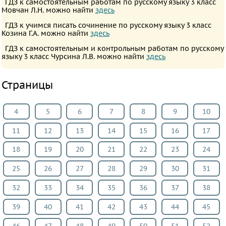
ГДЗ к самостоятельным работам по русскому языку 3 класс
Мовчан Л.Н. можно найти
здесь
ИЗО
Литература
ГДЗ к учимся писать сочинение по русскому языку 3 класс
Козина Г.А. можно найти
здесь
Окружающий
ГДЗ к самостоятельным и контрольным работам по русскому
мир
языку 3 класс Чурсина Л.В. можно найти
здесь
Человек
и
Страницы
мир
Технология
4
5
6
7
8
9
10
Испанский
11
12
13
14
15
16
17
язык
18
19
20
21
22
23
24
Казахский
язык
25
26
27
28
29
30
31
Мир
32
33
34
35
36
37
38
природы
39
40
41
42
43
44
45
и
человека
46
47
48
49
50
51
52