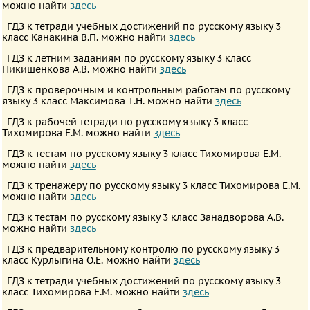
можно найти
здесь
ПРЕДМЕТЫ
ГДЗ к тетради учебных достижений по русскому языку 3
Все
класс Канакина В.П. можно найти
здесь
предметы
ГДЗ к летним заданиям по русскому языку 3 класс
Никишенкова А.В. можно найти
здесь
Математика
Английский
ГДЗ к проверочным и контрольным работам по русскому
языку 3 класс Максимова Т.Н. можно найти
здесь
язык
ГДЗ к рабочей тетради по русскому языку 3 класс
Русский
Тихомирова Е.М. можно найти
здесь
язык
ГДЗ к тестам по русскому языку 3 класс Тихомирова Е.М.
можно найти
здесь
Немецкий
ГДЗ к тренажеру по русскому языку 3 класс Тихомирова Е.М.
язык
можно найти
здесь
Белорусский
ГДЗ к тестам по русскому языку 3 класс Занадворова А.В.
язык
можно найти
здесь
Французский
ГДЗ к предварительному контролю по русскому языку 3
класс Курлыгина О.Е. можно найти
здесь
язык
ГДЗ к тетради учебных достижений по русскому языку 3
Информатика
класс Тихомирова Е.М. можно найти
здесь
Музыка