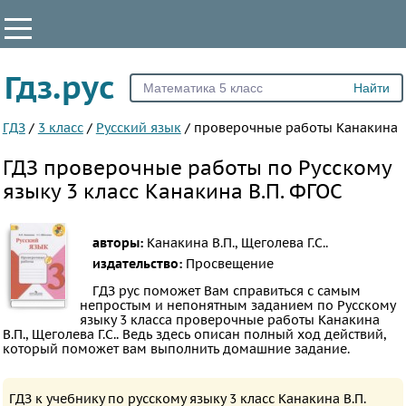
КЛАССЫ
Гдз.рус
Все
1
ГДЗ
/
3 класс
/
Русский язык
/
проверочные работы Канакина
2
ГДЗ проверочные работы по Русскому
3
языку 3 класс Канакина В.П. ФГОС
4
5
авторы:
Канакина В.П., Щеголева Г.С..
6
издательство:
Просвещение
7
ГДЗ рус поможет Вам справиться с самым
непростым и непонятным заданием по Русскому
8
языку 3 класса проверочные работы Канакина
9
В.П., Щеголева Г.С.. Ведь здесь описан полный ход действий,
который поможет вам выполнить домашние задание.
10
11
ГДЗ к учебнику по русскому языку 3 класс Канакина В.П.