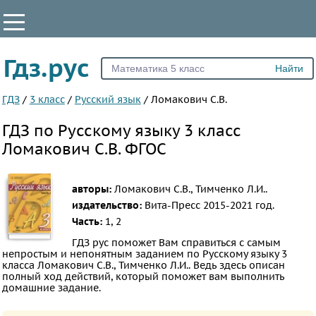
КЛАССЫ
Гдз.рус
Все
1
ГДЗ
/
3 класс
/
Русский язык
/
Ломакович С.В.
2
ГДЗ по Русскому языку 3 класс
3
Ломакович С.В. ФГОС
4
5
авторы:
Ломакович С.В., Тимченко Л.И..
6
издательство:
Вита-Пресс
2015-2021 год.
7
Часть:
1, 2
8
ГДЗ рус поможет Вам справиться с самым
непростым и непонятным заданием по Русскому языку 3
9
класса Ломакович С.В., Тимченко Л.И.. Ведь здесь описан
полный ход действий, который поможет вам выполнить
10
домашние задание.
11