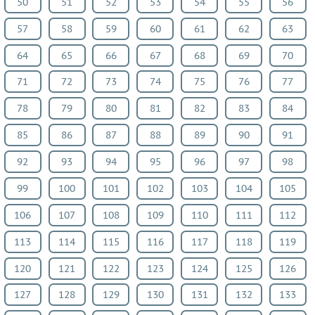
50
51
52
53
54
55
56
ИЗО
57
58
59
60
61
62
63
Литература
Окружающий
64
65
66
67
68
69
70
мир
71
72
73
74
75
76
77
Человек
78
79
80
81
82
83
84
и
мир
85
86
87
88
89
90
91
Технология
92
93
94
95
96
97
98
Испанский
99
100
101
102
103
104
105
язык
Казахский
106
107
108
109
110
111
112
язык
113
114
115
116
117
118
119
Мир
120
121
122
123
124
125
126
природы
и
127
128
129
130
131
132
133
человека