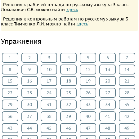
ПРЕДМЕТЫ
Решения к рабочей тетради по русскому языку за 3 класс
Ломакович С.В. можно найти
здесь
Все
Решения к контрольным работам по русскому языку за 3
предметы
класс Тимченко Л.И. можно найти
здесь
Математика
Упражнения
Английский
язык
1
2
3
4
5
6
7
Русский
язык
8
9
10
11
12
13
14
Немецкий
15
16
17
18
19
20
21
язык
22
23
24
25
26
27
28
Белорусский
язык
29
30
31
32
33
34
35
Французский
36
37
38
39
40
41
42
язык
Информатика
43
44
45
46
47
48
49
Музыка