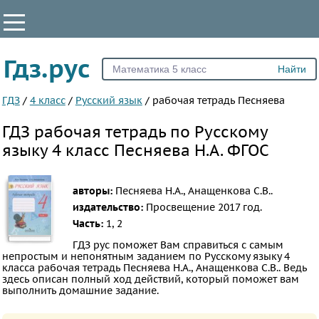
КЛАССЫ
Гдз.рус
Все
1
ГДЗ
/
4 класс
/
Русский язык
/
рабочая тетрадь Песняева
2
ГДЗ рабочая тетрадь по Русскому
3
языку 4 класс Песняева Н.А. ФГОС
4
5
авторы:
Песняева Н.А., Анащенкова С.В..
6
издательство:
Просвещение
2017 год.
7
Часть:
1, 2
8
ГДЗ рус поможет Вам справиться с самым
непростым и непонятным заданием по Русскому языку 4
9
класса рабочая тетрадь Песняева Н.А., Анащенкова С.В.. Ведь
здесь описан полный ход действий, который поможет вам
10
выполнить домашние задание.
11