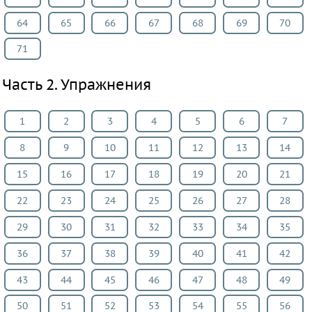
ИЗО
64
65
66
67
68
69
70
Литература
71
Окружающий
мир
Часть 2. Упражнения
Человек
и
1
2
3
4
5
6
7
мир
8
9
10
11
12
13
14
Технология
Испанский
15
16
17
18
19
20
21
язык
22
23
24
25
26
27
28
Казахский
29
30
31
32
33
34
35
язык
Мир
36
37
38
39
40
41
42
природы
43
44
45
46
47
48
49
и
50
51
52
53
54
55
56
человека