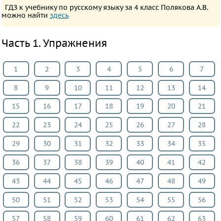
ПРЕДМЕТЫ
ГДЗ к учебнику по русскому языку за 4 класс Полякова А.В.
можно найти
здесь
Все
предметы
Часть 1. Упражнения
Математика
Английский
1
2
3
4
5
6
7
язык
8
9
10
11
12
13
14
Русский
язык
15
16
17
18
19
20
21
Немецкий
22
23
24
25
26
27
28
язык
29
30
31
32
33
34
35
Белорусский
язык
36
37
38
39
40
41
42
Французский
43
44
45
46
47
48
49
язык
50
51
52
53
54
55
56
Информатика
Музыка
57
58
59
60
61
62
63