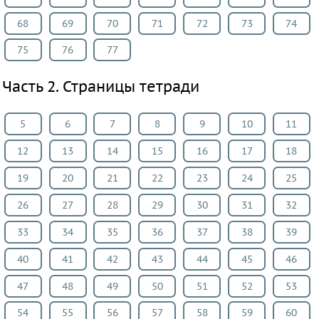
Французский
68
69
70
71
72
73
74
язык
75
76
77
Биология
История
Часть 2. Страницы тетради
Информатика
ОБЖ
5
6
7
8
9
10
11
География
12
13
14
15
16
17
18
ИЗО
Литература
19
20
21
22
23
24
25
Обществознание
26
27
28
29
30
31
32
Черчение
33
34
35
36
37
38
39
Экология
Технология
40
41
42
43
44
45
46
Испанский
47
48
49
50
51
52
53
язык
54
55
56
57
58
59
60
Искусство