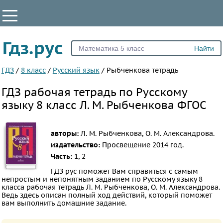
КЛАССЫ
Гдз.рус
Все
1
ГДЗ
/
8 класс
/
Русский язык
/
Рыбченкова тетрадь
2
ГДЗ рабочая тетрадь по Русскому
3
языку 8 класс Л. М. Рыбченкова ФГОС
4
5
авторы:
Л. М. Рыбченкова, О. М. Александрова.
6
издательство:
Просвещение
2014 год.
7
Часть:
1, 2
8
ГДЗ рус поможет Вам справиться с самым
непростым и непонятным заданием по Русскому языку 8
9
класса рабочая тетрадь Л. М. Рыбченкова, О. М. Александрова.
Ведь здесь описан полный ход действий, который поможет
10
вам выполнить домашние задание.
11