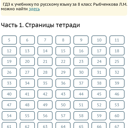
ПРЕДМЕТЫ
ГДЗ к учебнику по русскому языку за 8 класс Рыбченкова Л.М.
можно найти
здесь
Все
предметы
Часть 1. Страницы тетради
Математика
Английский
5
6
7
8
9
10
11
язык
12
13
14
15
16
17
18
Русский
язык
19
20
21
22
23
24
25
Алгебра
26
27
28
29
30
31
32
Геометрия
33
34
35
36
37
38
39
Физика
Химия
40
41
42
43
44
45
46
Немецкий
47
48
49
50
51
52
53
язык
54
55
56
57
58
59
60
Белорусский
язык
61
62
63
64
65
66
67