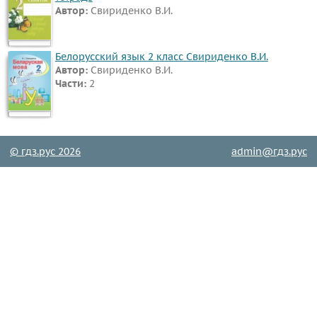
Автор:
Свириденко В.И.
Все
предметы
Математика
Белорусский язык 2 класс Свириденко В.И.
Автор:
Свириденко В.И.
Английский
Части:
2
язык
Русский
язык
Немецкий
© гдз.рус 2026
admin@гдз.рус
язык
Белорусский
язык
Французский
язык
Информатика
Музыка
ИЗО