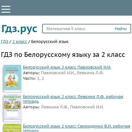
КЛАССЫ
Гдз.рус
Все
2
ГДЗ
/
2 класс
/
Белорусский язык
3
ГДЗ по Белорусскому языку за 2 класс
4
5
Белорусский язык 2 класс Павловский И.И.
Авторы:
Павловский И.И., Левкина Л.Ф.
6
Части:
1, 2
7
8
Белорусский язык 2 класс Левкина Л.Ф. рабочая
9
тетрадь
Авторы:
Левкина Л.Ф., Павловский И.И.
10
11
Белорусский язык 2 класс Свириденко В.И. рабочая
ПРЕДМЕТЫ
тетрадь