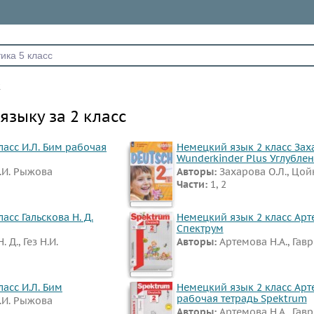
к
языку за 2 класс
асс И.Л. Бим рабочая
Немецкий язык 2 класс Заха
Wunderkinder Plus Углубле
Л.И. Рыжова
Авторы:
Захарова О.Л., Цойн
Части:
1, 2
асс Гальскова Н. Д.
Немецкий язык 2 класс Арт
Спектрум
. Д., Гез Н.И.
Авторы:
Артемова Н.А., Гавр
асс И.Л. Бим
Немецкий язык 2 класс Арт
рабочая тетрадь Spektrum
Л.И. Рыжова
Авторы:
Артемова Н.А., Гавр