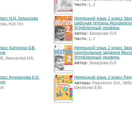
Части:
1, 2
асс Н.Д. Гальскова
Немецкий язык 2 класс Заха
рабочая тетрадь Wunderkind
ова, Н.И. Гез
Углубленный уровень
Автор:
Захарова О.Л.
Части:
1, 2
асс Каплина О.В.
Немецкий язык 2 класс Заха
ния
контрольные задания Wunde
Углубленный уровень
В., Бакирова И.Б.
Автор:
Захарова О.Л.
асс Кузнецова Е.Н.
Немецкий язык 2 класс Рад
ния
Авторы:
Радченко О.А., Хебе
.Н.
Шмакова Е.Ю.