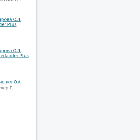
рова О.Л.
er Plus
рова О.Л.
rkinder Plus
ченко О.А.
лер Г.,