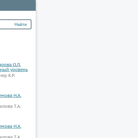
рова О.Л.
нный уровень
ер К.Р.
емова Н.А.
илова Т.А.
емова Н.А.
илова Т.А.