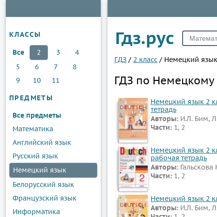
Гдз.рус
КЛАССЫ
Все
2
3
4
ГДЗ
/
2 класс
/
Немецкий язы
5
6
7
8
ГДЗ по Немецкому 
9
10
11
ПРЕДМЕТЫ
Немецкий язык 2 кл
тетрадь
Все предметы
Авторы:
И.Л. Бим, 
Части:
1, 2
Математика
Английский язык
Немецкий язык 2 кл
Русский язык
рабочая тетрадь
Авторы:
Гальскова Н
Немецкий язык
Части:
1, 2
Белорусский язык
Французский язык
Немецкий язык 2 кл
Авторы:
И.Л. Бим, 
Информатика
Части:
1, 2