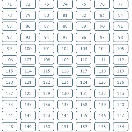
71
72
73
74
75
76
77
Литература
Окружающий
78
79
80
81
82
83
84
мир
85
86
87
88
89
90
91
Человек
92
93
94
95
96
97
98
и
мир
99
100
101
102
103
104
105
Технология
106
107
108
109
110
111
112
Испанский
113
114
115
116
117
118
119
язык
Казахский
120
121
122
123
124
125
126
язык
127
128
129
130
131
132
133
Мир
134
135
136
137
138
139
140
природы
и
141
142
143
144
145
146
147
человека
148
149
150
151
152
153
154
Физкультура