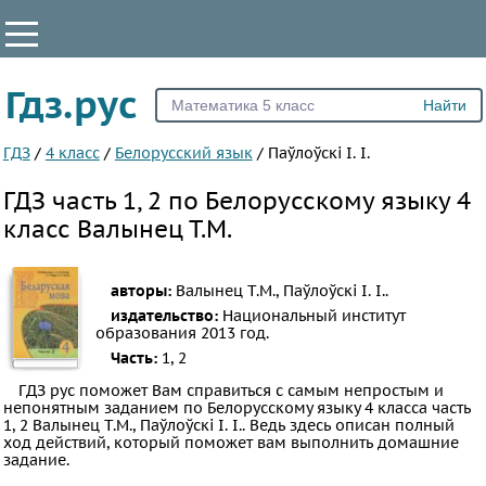
КЛАССЫ
Гдз.рус
Все
2
ГДЗ
/
4 класс
/
Белорусский язык
/
Паўлоўскі І. І.
3
ГДЗ часть 1, 2 по Белорусскому языку 4
4
класс Валынец Т.М.
5
6
авторы:
Валынец Т.М., Паўлоўскі І. І..
7
издательство:
Национальный институт
образования
2013 год.
8
Часть:
1, 2
9
ГДЗ рус поможет Вам справиться с самым непростым и
10
непонятным заданием по Белорусскому языку 4 класса часть
1, 2 Валынец Т.М., Паўлоўскі І. І.. Ведь здесь описан полный
11
ход действий, который поможет вам выполнить домашние
задание.
ПРЕДМЕТЫ