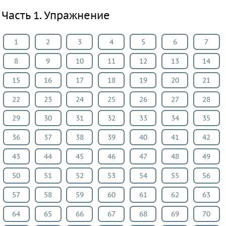
Все
Часть 1. Упражнение
предметы
Математика
1
2
3
4
5
6
7
Английский
8
9
10
11
12
13
14
язык
Русский
15
16
17
18
19
20
21
язык
22
23
24
25
26
27
28
Немецкий
29
30
31
32
33
34
35
язык
Белорусский
36
37
38
39
40
41
42
язык
43
44
45
46
47
48
49
Французский
50
51
52
53
54
55
56
язык
Информатика
57
58
59
60
61
62
63
Музыка
64
65
66
67
68
69
70
ИЗО