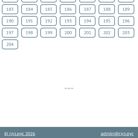
183
184
185
186
187
188
189
190
191
192
193
194
195
196
197
198
199
200
201
202
203
204
© гдз.рус 2026
admin@гдз.рус