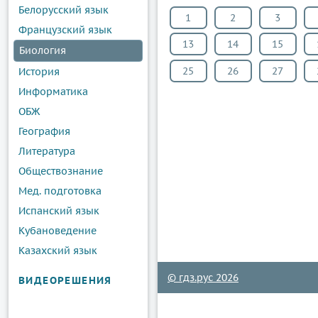
Белорусский язык
1
2
3
Французский язык
13
14
15
Биология
25
26
27
История
Информатика
ОБЖ
География
Литература
Обществознание
Мед. подготовка
Испанский язык
Кубановедение
Казахский язык
© гдз.рус 2026
ВИДЕОРЕШЕНИЯ