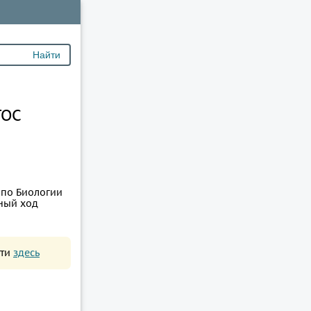
ГОС
 по Биологии
лный ход
йти
здесь