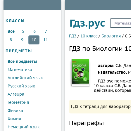
Гдз.рус
КЛАССЫ
Все
5
6
7
ГДЗ
/
10 класс
/
Биология
/
С.
8
9
10
11
ГДЗ по Биологии 1
ПРЕДМЕТЫ
Все предметы
авторы:
С.Б. Да
Математика
издательство:
Р
Английский язык
ГДЗ рус поможе
10 класса С.Б. Да
Русский язык
действий, котор
Алгебра
Геометрия
ГДЗ к тетради для лаборато
Физика
Химия
Параграфы
Немецкий язык