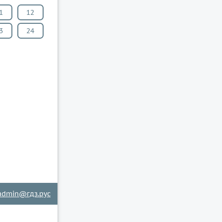
1
12
3
24
admin@гдз.рус