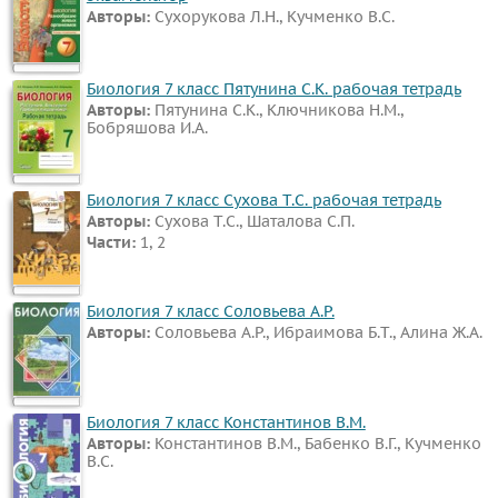
Авторы:
Сухорукова Л.Н., Кучменко В.С.
Английский
язык
Русский
Биология 7 класс Пятунина С.К. рабочая тетрадь
Авторы:
Пятунина С.К., Ключникова Н.М.,
язык
Бобряшова И.А.
Алгебра
Геометрия
Биология 7 класс Сухова Т.С. рабочая тетрадь
Физика
Авторы:
Сухова Т.С., Шаталова С.П.
Химия
Части:
1, 2
Немецкий
язык
Биология 7 класс Соловьева А.Р.
Белорусский
Авторы:
Соловьева А.Р., Ибраимова Б.Т., Алина Ж.А.
язык
Украинский
Биология 7 класс Константинов В.М.
язык
Авторы:
Константинов В.М., Бабенко В.Г., Кучменко
Французский
В.С.
язык