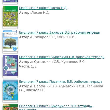
Биология
Биология 7 класс Лисов Н.Д.
История
Автор:
Лисов Н.Д.
Информатика
ОБЖ
Биология 7 класс Захаров В.Б. рабочая тетрадь
География
Авторы:
Захаров В.Б., Сонин Н.И.
Музыка
ИЗО
Литература
Биология 7 класс Суматохин С.В. рабочая тетрадь
Обществознание
Авторы:
Суматохин С.В., Кучменко В.С.
Части:
1, 2
Черчение
Экология
Технология
Биология 7 класс Пасечник В.В. рабочая тетрадь
Авторы:
Пасечник В.В., Суматохин С.В., Калинова
Испанский
Г.С., Швецов Г.Г.
язык
Искусство
Биология 7 класс Сухорукова Л.Н. тетрадь-
Китайский
практикум