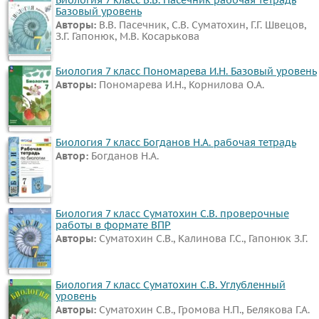
Базовый уровень
Авторы:
В.В. Пасечник, С.В. Суматохин, Г.Г. Швецов,
З.Г. Гапонюк, М.В. Косарькова
Биология 7 класс Пономарева И.Н. Базовый уровень
Авторы:
Пономарева И.Н., Корнилова О.А.
Биология 7 класс Богданов Н.А. рабочая тетрадь
Автор:
Богданов Н.А.
Биология 7 класс Суматохин С.В. проверочные
работы в формате ВПР
Авторы:
Суматохин С.В., Калинова Г.С., Гапонюк З.Г.
Биология 7 класс Суматохин С.В. Углубленный
уровень
Авторы:
Суматохин С.В., Громова Н.П., Белякова Г.А.