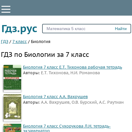
КЛАССЫ
Гдз.рус
Все
5
ГДЗ
/
7 класс
/
Биология
6
ГДЗ по Биологии за 7 класс
7
8
Биология 7 класс Е.Т. Тихонова рабочая тетрадь
Авторы:
Е.Т. Тихонова, Н.И. Романова
9
10
11
Биология 7 класс А.А. Вахрушев
ПРЕДМЕТЫ
Авторы:
А.А. Вахрушев, О.В. Бурский, А.С. Раутиан
Все
предметы
Биология 7 класс Сухорукова Л.Н. тетрадь-
Математика
экзаменатор