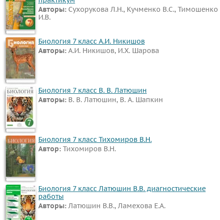
Авторы:
Сухорукова Л.Н., Кучменко В.С., Тимошенко
язык
И.В.
Кубановедение
Казахский
Биология 7 класс А.И. Никишов
Авторы:
А.И. Никишов, И.Х. Шарова
язык
Физкультура
ВИДЕОРЕШЕНИЯ
Биология 7 класс В. В. Латюшин
Авторы:
В. В. Латюшин, В. А. Шапкин
Биология 7 класс Тихомиров В.Н.
Автор:
Тихомиров В.Н.
Биология 7 класс Латюшин В.В. диагностические
работы
Авторы:
Латюшин В.В., Ламехова Е.А.