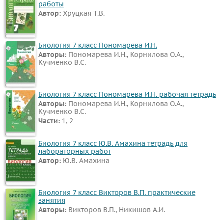
работы
Автор:
Хруцкая Т.В.
Биология 7 класс Пономарева И.Н.
Авторы:
Пономарева И.Н., Корнилова О.А.,
Кучменко В.С.
Биология 7 класс Пономарева И.Н. рабочая тетрадь
Авторы:
Пономарева И.Н., Корнилова О.А.,
Кучменко В.С.
Части:
1, 2
Биология 7 класс Ю.В. Амахина тетрадь для
лабораторных работ
Автор:
Ю.В. Амахина
Биология 7 класс Викторов В.П. практические
занятия
Авторы:
Викторов В.П., Никишов А.И.