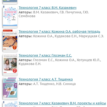
Французский
Технология 7 класс В.М. Казакевич
язык
Авторы:
В.М. Казакевич, Г.В. Пичугина, Г.Ю.
Семёнова
Биология
История
Информатика
Технология 7 класс Кожина О.А. рабочая тетрадь
Авторы:
Кожина О.А., Кудакова Е.Н., Маркуцкая С.Э.
ОБЖ
География
Музыка
Технология 7 класс Глозман Е.С.
ИЗО
Авторы:
Глозман Е.С., Кожина О.А., Хотунцев Ю.Л.,
Кудакова Е.Н.
Литература
Обществознание
Черчение
Технология 7 класс А.Т. Тищенко
Авторы:
А.Т. Тищенко, Н.В. Синица
Экология
Технология
Испанский
Технология 7 класс Казакевич В.М. проекты и кейсы
язык