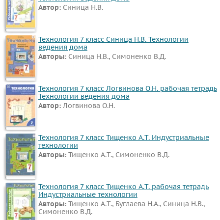
Автор:
Синица Н.В.
предметы
Математика
Английский
Технология 7 класс Синица Н.В. Технологии
ведения дома
язык
Авторы:
Синица Н.В., Симоненко В.Д.
Русский
язык
Технология 7 класс Логвинова О.Н. рабочая тетрадь
Алгебра
Технологии ведения дома
Геометрия
Автор:
Логвинова О.Н.
Физика
Химия
Технология 7 класс Тищенко А.Т. Индустриальные
технологии
Немецкий
Авторы:
Тищенко А.Т., Симоненко В.Д.
язык
Белорусский
Технология 7 класс Тищенко А.Т. рабочая тетрадь
язык
Индустриальные технологии
Украинский
Авторы:
Тищенко А.Т., Буглаева Н.А., Синица Н.В.,
Симоненко В.Д.
язык