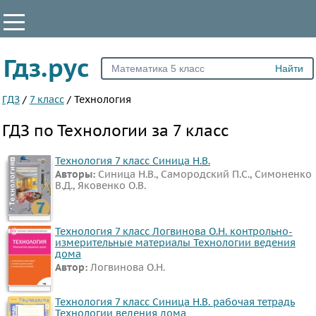
КЛАССЫ
Гдз.рус
Все
1
ГДЗ
/
7 класс
/
Технология
2
ГДЗ по Технологии за 7 класс
3
4
Технология 7 класс Синица Н.В.
Авторы:
Синица Н.В., Самородский П.С., Симоненко
5
В.Д., Яковенко О.В.
6
7
Технология 7 класс Логвинова О.Н. контрольно-
8
измерительные материалы Технологии ведения
дома
9
Автор:
Логвинова О.Н.
ПРЕДМЕТЫ
Технология 7 класс Синица Н.В. рабочая тетрадь
Все
Технологии ведения дома