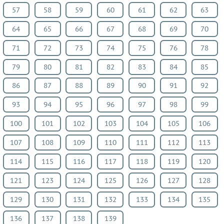
57
58
59
60
61
62
63
ИЗО
Литература
64
65
66
67
68
69
70
Окружающий
71
72
73
74
75
76
78
мир
Человек
79
80
81
82
83
84
85
и
86
87
88
89
90
91
92
мир
93
94
95
96
97
98
99
Технология
Испанский
100
101
102
103
104
105
106
язык
107
108
109
110
111
112
113
Казахский
114
115
116
117
118
119
120
язык
Мир
121
123
124
125
126
127
128
природы
129
130
131
132
133
134
135
и
136
137
138
139
человека