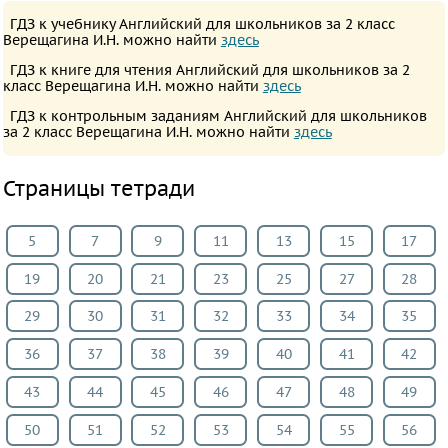
ПРЕДМЕТЫ
ГДЗ к учебнику Английский для школьников за 2 класс
Верещагина И.Н. можно найти
здесь
Все
ГДЗ к книге для чтения Английский для школьников за 2
предметы
класс Верещагина И.Н. можно найти
здесь
Математика
ГДЗ к контрольным заданиям Английский для школьников
Английский
за 2 класс Верещагина И.Н. можно найти
здесь
язык
Страницы тетради
Русский
язык
5
7
9
11
13
15
17
Немецкий
язык
19
20
21
23
25
27
28
Белорусский
29
30
31
32
33
34
35
язык
36
37
38
39
40
41
42
Французский
язык
43
44
45
46
47
48
49
Информатика
50
51
52
53
54
55
56
Музыка