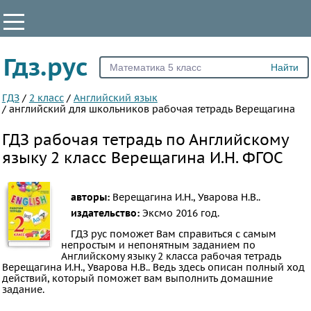
КЛАССЫ
Гдз.рус
Все
1
ГДЗ
/
2 класс
/
Английский язык
/
английский для школьников рабочая тетрадь Верещагина
2
ГДЗ рабочая тетрадь по Английскому
3
языку 2 класс Верещагина И.Н. ФГОС
4
5
6
авторы:
Верещагина И.Н., Уварова Н.В..
издательство:
Эксмо
2016 год.
7
ГДЗ рус поможет Вам справиться с самым
8
непростым и непонятным заданием по
9
Английскому языку 2 класса рабочая тетрадь
Верещагина И.Н., Уварова Н.В.. Ведь здесь описан полный ход
10
действий, который поможет вам выполнить домашние
задание.
11