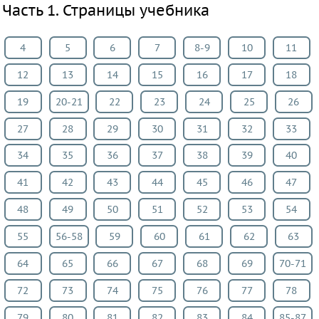
ПРЕДМЕТЫ
Часть 1. Страницы учебника
Все
4
5
6
7
8-9
10
11
предметы
Математика
12
13
14
15
16
17
18
Английский
19
20-21
22
23
24
25
26
язык
27
28
29
30
31
32
33
Русский
язык
34
35
36
37
38
39
40
Физика
41
42
43
44
45
46
47
Немецкий
48
49
50
51
52
53
54
язык
Белорусский
55
56-58
59
60
61
62
63
язык
64
65
66
67
68
69
70-71
Украинский
72
73
74
75
76
77
78
язык
Французский
79
80
81
82
83
84
85-87