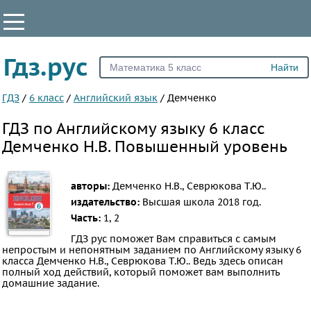
КЛАССЫ
Гдз.рус
Все
1
ГДЗ
/
6 класс
/
Английский язык
/
Демченко
2
ГДЗ по Английскому языку 6 класс
3
Демченко Н.В. Повышенный уровень
4
5
авторы:
Демченко Н.В., Севрюкова Т.Ю..
6
издательство:
Высшая школа
2018 год.
7
Часть:
1, 2
8
ГДЗ рус поможет Вам справиться с самым
непростым и непонятным заданием по Английскому языку 6
9
класса Демченко Н.В., Севрюкова Т.Ю.. Ведь здесь описан
полный ход действий, который поможет вам выполнить
10
домашние задание.
11