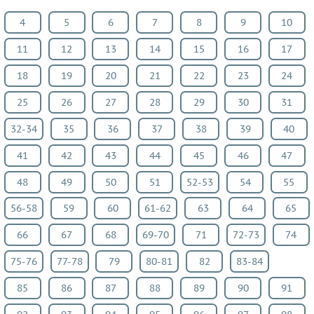
Искусство
4
5
6
7
8
9
10
Китайский
11
12
13
14
15
16
17
язык
Кубановедение
18
19
20
21
22
23
24
Казахский
25
26
27
28
29
30
31
язык
32-34
35
36
37
38
39
40
Физкультура
Основы
41
42
43
44
45
46
47
культуры
48
49
50
51
52-53
54
55
ВИДЕОРЕШЕНИЯ
56-58
59
60
61-62
63
64
65
66
67
68
69-70
71
72-73
74
75-76
77-78
79
80-81
82
83-84
85
86
87
88
89
90
91