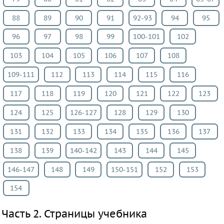
язык
88
89
90
91
92-93
94
95
Биология
96
97
98
99
100-101
102
История
Информатика
103
104
105
106
107
108
ОБЖ
109-111
112
113
114
115
116
География
117
118
119
120
121
122
123
Природоведение
Музыка
124
125
126-127
128
129
130
ИЗО
131
132
133
134
135
136
137
Литература
138
139
140-142
143
144
145
Обществознание
Экология
146-147
148
149
150-151
152
153
Технология
154
Естествознание
Испанский
Часть 2. Страницы учебника
язык