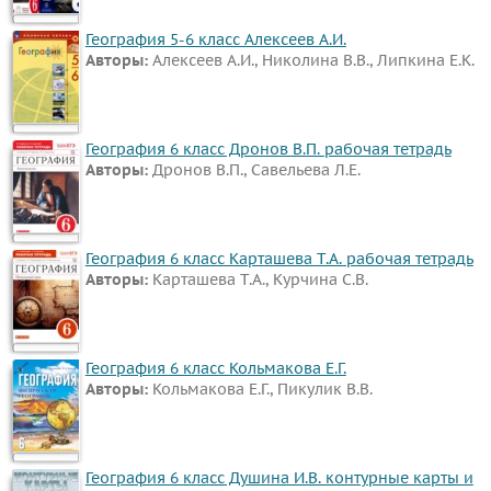
География 5-6 класс Алексеев А.И.
Авторы:
Алексеев А.И., Николина В.В., Липкина Е.К.
География 6 класс Дронов В.П. рабочая тетрадь
Авторы:
Дронов В.П., Савельева Л.Е.
География 6 класс Карташева Т.А. рабочая тетрадь
Авторы:
Карташева Т.А., Курчина С.В.
География 6 класс Кольмакова Е.Г.
Авторы:
Кольмакова Е.Г., Пикулик В.В.
География 6 класс Душина И.В. контурные карты и