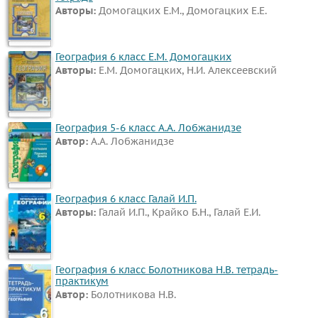
Авторы:
Домогацких Е.М., Домогацких Е.Е.
Английский
язык
Русский
География 6 класс Е.М. Домогацких
Авторы:
Е.М. Домогацких, Н.И. Алексеевский
язык
Физика
Немецкий
География 5-6 класс А.А. Лобжанидзе
язык
Автор:
А.А. Лобжанидзе
Белорусский
язык
Украинский
География 6 класс Галай И.П.
язык
Авторы:
Галай И.П., Крайко Б.Н., Галай Е.И.
Французский
язык
География 6 класс Болотникова Н.В. тетрадь-
Биология
практикум
История
Автор:
Болотникова Н.В.
Информатика