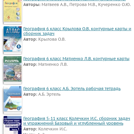
Авторы:
Матвеев А.В., Петрова М.В., Кучеренко О.Ю.
География 6 класс Крылова О.В. контурные карты и
сборник задач
Автор:
Крылова О.В.
География 6 класс Матиенко Л.В. контурные карты
Автор:
Матиенко Л.В.
География 6 класс А.Б. Эртель рабочая тетрадь
Автор:
А.Б. Эртель
География 5-11 класс Колечкин И.С. сборник задач
и упражнений Базовый и углубленный уровень
Автор:
Колечкин И.С.