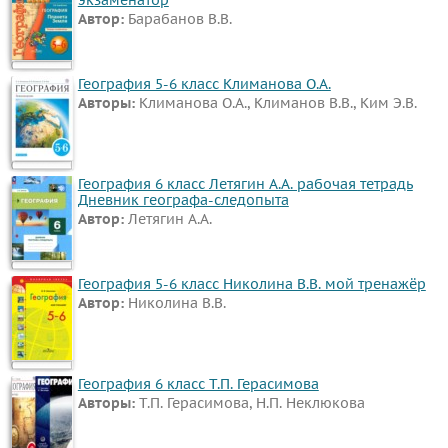
Автор:
Барабанов В.В.
Казахский
язык
Физкультура
География 5-6 класс Климанова О.А.
Авторы:
Климанова О.А., Климанов В.В., Ким Э.В.
Основы
культуры
ВИДЕОРЕШЕНИЯ
География 6 класс Летягин А.А. рабочая тетрадь
Дневник географа-следопыта
Автор:
Летягин А.А.
География 5-6 класс Николина В.В. мой тренажёр
Автор:
Николина В.В.
География 6 класс Т.П. Герасимова
Авторы:
Т.П. Герасимова, Н.П. Неклюкова