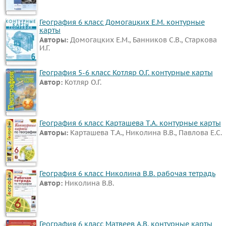
География 6 класс Домогацких Е.М. контурные
карты
Авторы:
Домогацких Е.М., Банников С.В., Старкова
И.Г.
География 5-6 класс Котляр О.Г. контурные карты
Автор:
Котляр О.Г.
География 6 класс Карташева Т.А. контурные карты
Авторы:
Карташева Т.А., Николина В.В., Павлова Е.С.
География 6 класс Николина В.В. рабочая тетрадь
Автор:
Николина В.В.
География 6 класс Матвеев А.В. контурные карты