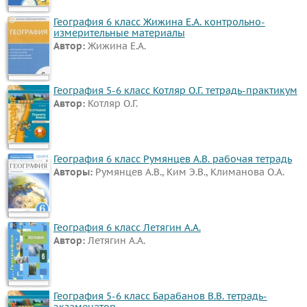
ОБЖ
География 6 класс Жижина Е.А. контрольно-
География
измерительные материалы
Автор:
Жижина Е.А.
Природоведение
Музыка
География 5-6 класс Котляр О.Г. тетрадь-практикум
ИЗО
Автор:
Котляр О.Г.
Литература
Обществознание
Экология
География 6 класс Румянцев А.В. рабочая тетрадь
Технология
Авторы:
Румянцев А.В., Ким Э.В., Климанова О.А.
Естествознание
Испанский
язык
География 6 класс Летягин А.А.
Автор:
Летягин А.А.
Искусство
Китайский
язык
География 5-6 класс Барабанов В.В. тетрадь-
Кубановедение
экзаменатор