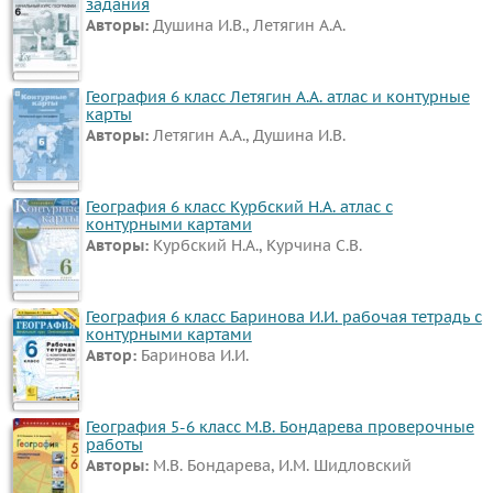
задания
Авторы:
Душина И.В., Летягин А.А.
География 6 класс Летягин А.А. атлас и контурные
карты
Авторы:
Летягин А.А., Душина И.В.
География 6 класс Курбский Н.А. атлас с
контурными картами
Авторы:
Курбский Н.А., Курчина С.В.
География 6 класс Баринова И.И. рабочая тетрадь с
контурными картами
Автор:
Баринова И.И.
География 5-6 класс М.В. Бондарева проверочные
работы
Авторы:
М.В. Бондарева, И.М. Шидловский