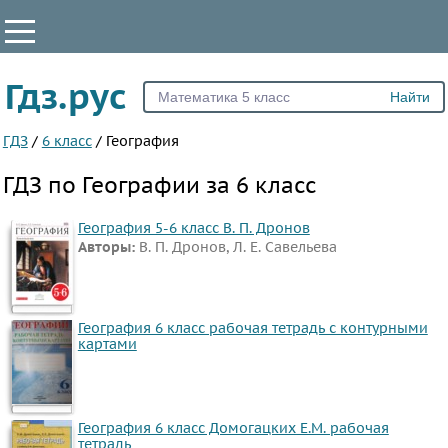
КЛАССЫ
Гдз.рус
Все
5
ГДЗ
/
6 класс
/
География
6
ГДЗ по Географии за 6 класс
7
8
География 5-6 класс В. П. Дронов
Авторы:
В. П. Дронов, Л. Е. Савельева
9
10
11
География 6 класс рабочая тетрадь с контурными
картами
ПРЕДМЕТЫ
Все
предметы
География 6 класс Домогацких Е.М. рабочая
Математика
тетрадь