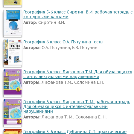
География 5-6 класс Сиротин В.И. рабочая тетрадь с
контурными картами
Автор:
Сиротин В.И.
География 6 класс О.А. Пятунина тесты
Авторы:
О.А. Пятунина, Б.В. Пятунин
География 6 класс Лифанова Т.М. Для обучающихся
с интеллектуальными нарушениями
Авторы:
Лифанова Т.М., Соломина Е.Н.
География 6 класс Лифанова Т. М. рабочая тетрадь
Для обучающихся с интеллектуальными
нарушениями
Авторы:
Лифанова Т. М., Соломина Е. Н.
География 5-6 класс Дубинина С.П. практические