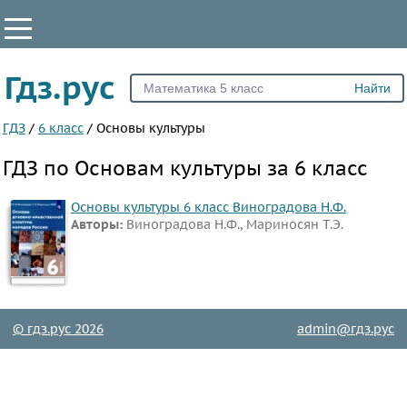
КЛАССЫ
Гдз.рус
Все
4
ГДЗ
/
6 класс
/
Основы культуры
5
ГДЗ по Основам культуры за 6 класс
6
Основы культуры 6 класс Виноградова Н.Ф.
ПРЕДМЕТЫ
Авторы:
Виноградова Н.Ф., Мариносян Т.Э.
Все
предметы
Математика
Английский
© гдз.рус 2026
admin@гдз.рус
язык
Русский
язык