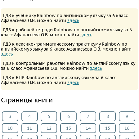
ПРЕДМЕТЫ
Все
ГДЗ к учебнику Rainbow по английскому языку за 6 класс
Афанасьева О.В. можно найти
здесь
предметы
ГДЗ к рабочей тетради Rainbow по английскому языку за 6
Математика
класс Афанасьева О.В. можно найти
здесь
Английский
ГДЗ к лексико-грамматическому практикуму Rainbow по
английскому языку за 6 класс Афанасьева О.В. можно найти
язык
здесь
Русский
ГДЗ к контрольным работам Rainbow по английскому языку
язык
за 6 класс Афанасьева О.В. можно найти
здесь
Физика
ГДЗ к ВПР Rainbow по английскому языку за 6 класс
Афанасьева О.В. можно найти
здесь
Немецкий
язык
Страницы книги
Белорусский
язык
3
4
5
6
7
8
9
Украинский
10
11
12
13
14
15
16
язык
Французский