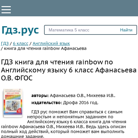
КЛАССЫ
Гдз.рус
Все
1
ГДЗ
/
6 класс
/
Английский язык
/
книга для чтения rainbow Афанасьева
2
ГДЗ книга для чтения rainbow по
3
Английскому языку 6 класс Афанасьева
4
О.В. ФГОС
5
6
7
авторы:
Афанасьева О.В., Михеева И.В..
издательство:
Дрофа
2016 год.
8
ГДЗ рус поможет Вам справиться с самым
9
непростым и непонятным заданием по
10
Английскому языку 6 класса книга для чтения
rainbow Афанасьева О.В., Михеева И.В.. Ведь здесь описан
11
полный ход действий, который поможет вам выполнить
домашние задание.