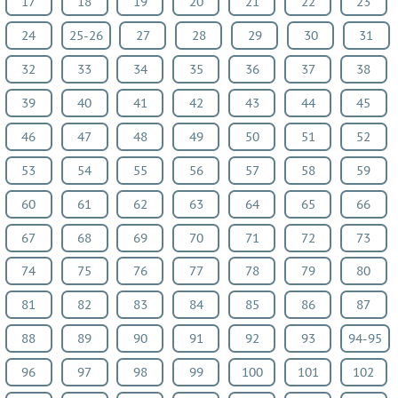
17
18
19
20
21
22
23
язык
24
25-26
27
28
29
30
31
Биология
История
32
33
34
35
36
37
38
Информатика
39
40
41
42
43
44
45
ОБЖ
46
47
48
49
50
51
52
География
Природоведение
53
54
55
56
57
58
59
Музыка
60
61
62
63
64
65
66
ИЗО
67
68
69
70
71
72
73
Литература
Обществознание
74
75
76
77
78
79
80
Экология
81
82
83
84
85
86
87
Технология
88
89
90
91
92
93
94-95
Естествознание
Испанский
96
97
98
99
100
101
102
язык