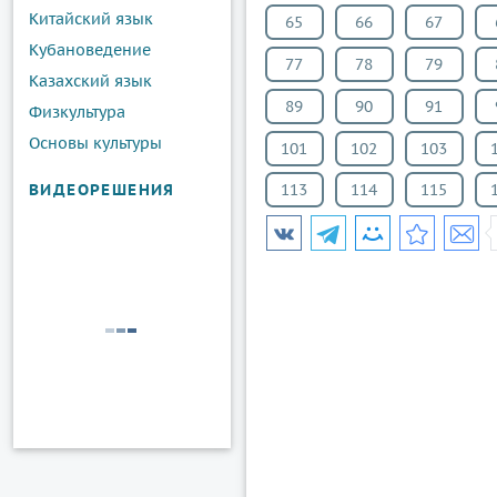
Китайский язык
65
66
67
Кубановедение
77
78
79
Казахский язык
89
90
91
Физкультура
Основы культуры
101
102
103
ВИДЕОРЕШЕНИЯ
113
114
115