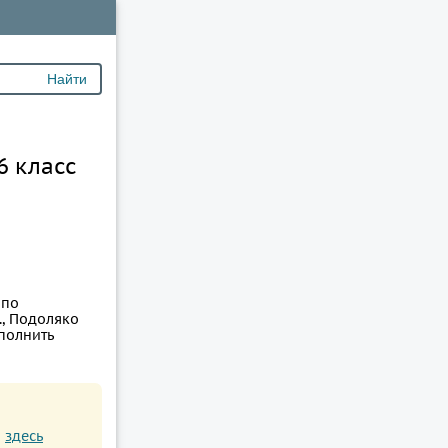
6 класс
 по
., Подоляко
ыполнить
и
здесь