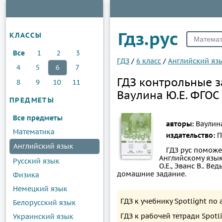
Гдз.рус
КЛАССЫ
Все
1
2
3
ГДЗ
/
6 класс
/
Английский яз
4
5
6
7
ГДЗ контрольные з
8
9
10
11
Ваулина Ю.Е. ФГОС
ПРЕДМЕТЫ
Все предметы
авторы:
Ваулина
Математика
издательство:
П
Английский язык
ГДЗ рус поможе
Английскому языку
Русский язык
О.Е., Эванс В.. 
домашние задание.
Физика
Немецкий язык
ГДЗ к учебнику Spotlight по
Белорусский язык
ГДЗ к рабочей тетради Spotl
Украинский язык