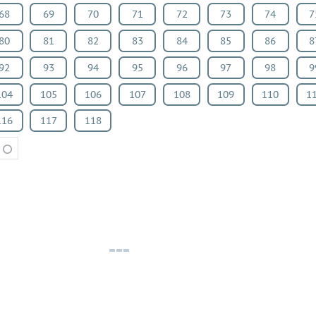
68
69
70
71
72
73
74
7
80
81
82
83
84
85
86
8
92
93
94
95
96
97
98
9
104
105
106
107
108
109
110
1
116
117
118