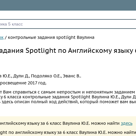
ык
/
контрольные задания spotlight Ваулина
адания Spotlight по Английскому языку 
 Ю.Е., Дули Д., Подоляко О.Е., Эванс В..
росвещение
2017 год.
т Вам справиться с самым непростым и непонятным заданием
 6 класса контрольные задания Spotlight Ваулина Ю.Е., Дули Д
Ведь здесь описан полный ход действий, который поможет вам в
 английскому языку за 6 класс Ваулина Ю.Е. можно найти
здесь
ight по английскому языку за 6 класс Ваулина Ю.Е. можно найт