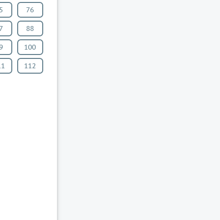
5
76
7
88
9
100
11
112