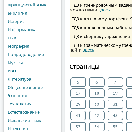
Французский язык
ГДЗ к тренировочным задания
можно найти
здесь
Биология
ГДЗ к языковому портфелю S
История
ГДЗ к проверочным работам 
Информатика
ГДЗ к сборнику упражнений 
ОБЖ
ГДЗ к грамматическому трена
География
найти
здесь
Природоведение
Музыка
Страницы
ИЗО
Литература
5
6
7
Обществознание
17
18
19
Экология
Технология
29
30
31
Естествознание
41
42
43
Испанский язык
53
54
55
Искусство