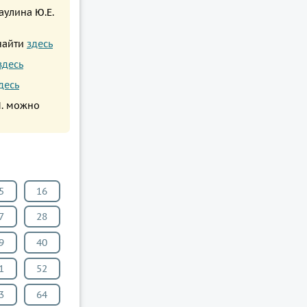
аулина Ю.Е.
 найти
здесь
здесь
десь
Л. можно
5
16
7
28
9
40
1
52
3
64