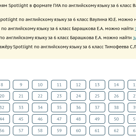
м Spotlight в формате ГИА по английскому языку за 6 класс В
potlight по английскому языку за 6 класс Ваулина Ю.Е. можно
по английскому языку за 6 класс Барашкова Е.А. можно найти
по английскому языку за 6 класс Барашкова Е.А. можно найти
з
жёру Spotlight по английскому языку за 6 класс Тимофеева С.
8
9
10
11
12
13
14
1
20
21
22
23
24
25
26
2
32
33
34
35
36
37
38
3
44
45
46
47
48
49
50
5
56
57
58
59
60
61
62
6