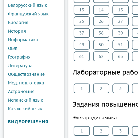
Белорусский язык
13
14
15
Французский язык
25
26
27
Биология
История
37
38
39
Информатика
49
50
51
ОБЖ
61
62
63
География
Литература
Лабораторные раб
Обществознание
Мед. подготовка
1
2
3
Астрономия
Испанский язык
Задания повышенно
Казахский язык
Электродинамика
ВИДЕОРЕШЕНИЯ
1
2
3