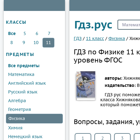
Гдз.рус
КЛАССЫ
Все
5
6
7
ГДЗ
/
11 класс
/
Физика
/
Хиж
8
9
10
11
ГДЗ по Физике 11 
ПРЕДМЕТЫ
уровень ФГОС
Все предметы
Математика
авторы:
Хижняко
Английский язык
издательство:
В
Русский язык
ГДЗ рус поможе
класса Хижнякова 
Алгебра
который поможет
Геометрия
Физика
Вопросы, задания, 
Химия
Немецкий язык
1
2
3