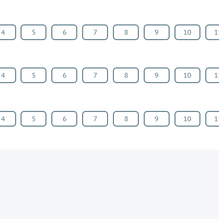
4
5
6
7
8
9
10
1
4
5
6
7
8
9
10
1
4
5
6
7
8
9
10
1