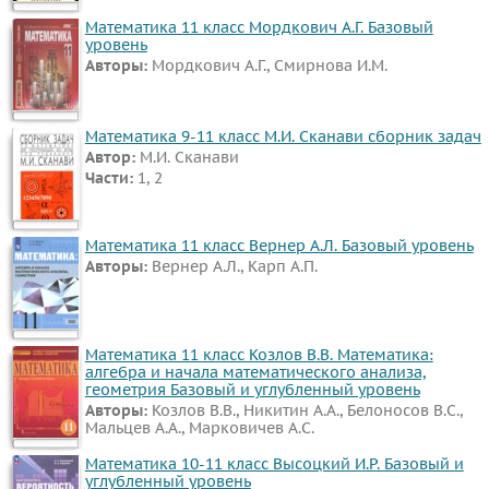
ПРЕДМЕТЫ
Математика 11 класс Мордкович А.Г. Базовый
уровень
Все
Авторы:
Мордкович А.Г., Смирнова И.М.
предметы
Математика
Математика 9-11 класс М.И. Сканави сборник задач
Английский
Автор:
М.И. Сканави
язык
Части:
1, 2
Русский
язык
Математика 11 класс Вернер А.Л. Базовый уровень
Алгебра
Авторы:
Вернер А.Л., Карп А.П.
Геометрия
Физика
Математика 11 класс Козлов В.В. Математика:
Химия
алгебра и начала математического анализа,
Немецкий
геометрия Базовый и углубленный уровень
Авторы:
Козлов В.В., Никитин А.А., Белоносов В.С.,
язык
Мальцев А.А., Марковичев А.С.
Белорусский
Математика 10-11 класс Высоцкий И.Р. Базовый и
язык
углубленный уровень