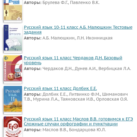
Авторы:
Брулева Ф.Г., Павленко В.К.
Русский язык 10-11 класс А.Б. Малюшкин Тестовые
задания
Авторы:
А.Б. Малюшкин, Л.Н. Иконницкая
Русский язык 11 класс Чердаков Д.Н. Базовый
уровень
Авторы:
Чердаков Д.Н., Дунев А.И., Вербицкая Л.А.
Русский язык 11 класс Долбик Е.Е.
Авторы:
Долбик Е.Е., Литвинко Ф.М., Шиманович
Т.В., Мурина Л.А., Таяновская И.В., Орловская О.Я.
Русский язык 11 класс Маслов В.В. готовимся к ЕГЭ
Сложные случаи орфографии и пунктуации
Авторы:
Маслов В.В., Бондарцова Ю.Л.