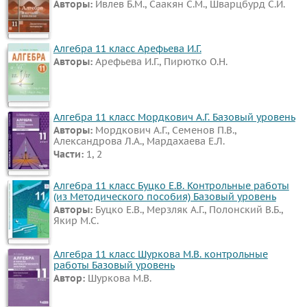
Авторы:
Ивлев Б.М., Саакян С.М., Шварцбурд С.И.
Алгебра 11 класс Арефьева И.Г.
Авторы:
Арефьева И.Г., Пирютко О.Н.
Алгебра 11 класс Мордкович А.Г. Базовый уровень
Авторы:
Мордкович А.Г., Семенов П.В.,
Александрова Л.А., Мардахаева Е.Л.
Части:
1, 2
Алгебра 11 класс Буцко Е.В. Контрольные работы
(из Методического пособия) Базовый уровень
Авторы:
Буцко Е.В., Мерзляк А.Г., Полонский В.Б.,
Якир М.С.
Алгебра 11 класс Шуркова М.В. контрольные
работы Базовый уровень
Автор:
Шуркова М.В.