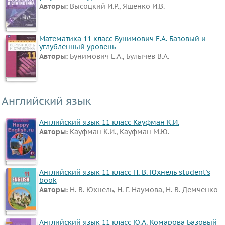
Авторы:
Высоцкий И.Р., Ященко И.В.
Французский
язык
Биология
Математика 11 класс Бунимович Е.А. Базовый и
углубленный уровень
История
Авторы:
Бунимович Е.А., Булычев В.А.
Информатика
ОБЖ
География
Английский язык
Литература
Обществознание
Английский язык 11 класс Кауфман К.И.
Авторы:
Кауфман К.И., Кауфман М.Ю.
Мед.
подготовка
Астрономия
Английский язык 11 класс Н. В. Юхнель student's
Испанский
book
Авторы:
Н. В. Юхнель, Н. Г. Наумова, Н. В. Демченко
язык
Казахский
язык
Английский язык 11 класс Ю.А. Комарова Базовый