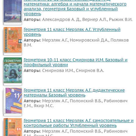
математика: алгебра и начала математического
анализа, геометрия Базовый и углубленный
уровень
Авторы:
Александров А. Д., Вернер А.Л., Рыжик В.И.
Геометрия 11 класс Мерзляк А.Г. Углубленный
уровень
Авторы:
Мерзляк А.Г., Номировский Д.А., Поляков
В.М.
Геометрия 10-11 класс Смирнова И.М. Базовый и
профильный уровни
Авторы:
Смирнова И.М., Смирнов В.А.
Геометрия 11 класс Мерзляк А.Г. дидактические
материалы Базовый уровень
Авторы:
Мерзляк А.Г., Полонский В.Б., Рабинович
Е.М., Якир М.С.
Геометрия 11 класс Мерзляк А.Г. самостоятельные и
контрольные работы Углубленный уровень
Авторы:
Мерзляк А.Г., Полонский В.Б., Рабинович
Е.М., Якир М.С.