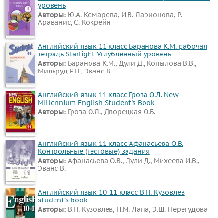
уровень
Авторы:
Ю.А. Комарова, И.В. Ларионова, Р.
ВИДЕОРЕШЕНИЯ
Араванис, С. Кокрейн
Английский язык 11 класс Баранова К.М. рабочая
тетрадь Starlight Углубленный уровень
Авторы:
Баранова К.М., Дули Д., Копылова В.В.,
Мильруд Р.П., Эванс В.
Английский язык 11 класс Гроза О.Л. New
Millennium English Student's Book
Авторы:
Гроза О.Л., Дворецкая О.Б.
Английский язык 11 класс Афанасьева О.В.
Контрольные (тестовые) задания
Авторы:
Афанасьева О.В., Дули Д., Михеева И.В.,
Эванс В.
Английский язык 10-11 класс В.П. Кузовлев
student's book
Авторы:
В.П. Кузовлев, Н.М. Лапа, Э.Ш. Перегудова