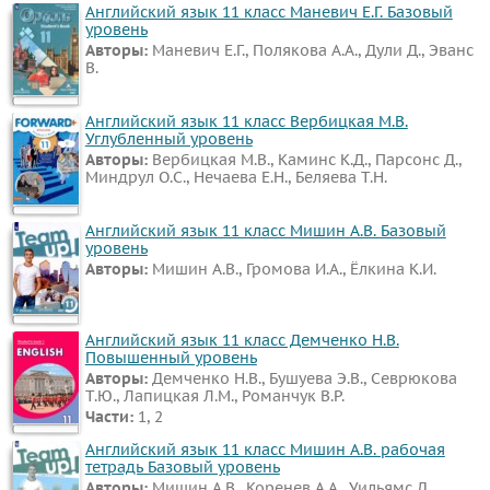
Английский язык 11 класс Маневич Е.Г. Базовый
уровень
Авторы:
Маневич Е.Г., Полякова А.А., Дули Д., Эванс
В.
Английский язык 11 класс Вербицкая М.В.
Углубленный уровень
Авторы:
Вербицкая М.В., Каминс К.Д., Парсонс Д.,
Миндрул О.С., Нечаева Е.Н., Беляева Т.Н.
Английский язык 11 класс Мишин А.В. Базовый
уровень
Авторы:
Мишин А.В., Громова И.А., Ёлкина К.И.
Английский язык 11 класс Демченко Н.В.
Повышенный уровень
Авторы:
Демченко Н.В., Бушуева Э.В., Севрюкова
Т.Ю., Лапицкая Л.М., Романчук В.Р.
Части:
1, 2
Английский язык 11 класс Мишин А.В. рабочая
тетрадь Базовый уровень
Авторы:
Мишин А.В., Коренев А.А., Уильямс Д.