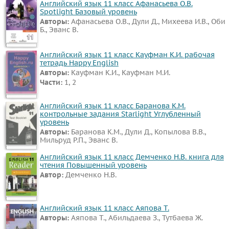
Английский язык 11 класс Афанасьева О.В.
Spotlight Базовый уровень
Авторы:
Афанасьева О.В., Дули Д., Михеева И.В., Оби
Б., Эванс В.
Английский язык 11 класс Кауфман К.И. рабочая
тетрадь Happy English
Авторы:
Кауфман К.И., Кауфман М.И.
Части:
1, 2
Английский язык 11 класс Баранова К.М.
контрольные задания Starlight Углубленный
уровень
Авторы:
Баранова К.М., Дули Д., Копылова В.В.,
Мильруд Р.П., Эванс В.
Английский язык 11 класс Демченко Н.В. книга для
чтения Повышенный уровень
Автор:
Демченко Н.В.
Английский язык 11 класс Аяпова Т.
Авторы:
Аяпова Т., Абильдаева З., Тутбаева Ж.