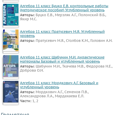
Алгебра 11 класс Буцко Е.В. контрольные работы
(методическое пособие) Углубленный уровень
Авторы:
Буцко Е.В., Мерзляк А.Г., Полонский В.Б.,
Якир М.С.
Алгебра 11 класс Пратусевич М.Я. Углубленный
уровень
Авторы:
Пратусевич М.Я., Столбов К.М., Головин А.Н.
Алгебра 11 класс Шабунин М.И. дидактические
материалы Базовый и углубленный уровень
Авторы:
Шабунин М.И., Ткачева М.В., Федорова Н.Е.,
Доброва О.Н.
Алгебра 11 класс Мордкович А.Г. Базовый и
углубленный уровень
Авторы:
Мордкович А.Г., Семенов П.В.,
Александрова Л.А., Мардахаева Е.Л.
Части:
1, 2
Геометрия