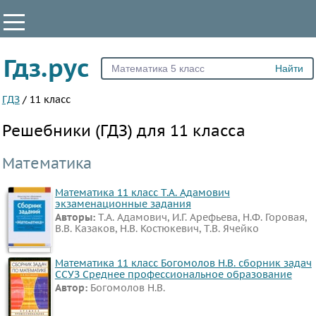
КЛАССЫ
Гдз.рус
Все
1
ГДЗ
/
11 класс
2
Решебники (ГДЗ) для 11 класса
3
4
Математика
5
Математика 11 класс Т.А. Адамович
6
экзаменационные задания
7
Авторы:
Т.А. Адамович, И.Г. Арефьева, Н.Ф. Горовая,
В.В. Казаков, Н.В. Костюкевич, Т.В. Ячейко
8
9
Математика 11 класс Богомолов Н.В. сборник задач
ССУЗ Среднее профессиональное образование
10
Автор:
Богомолов Н.В.
11