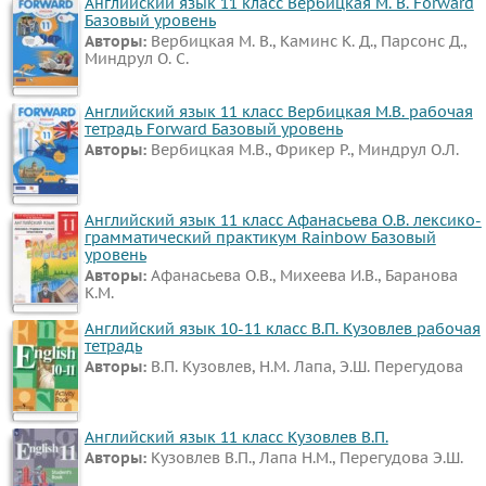
Английский язык 11 класс Вербицкая М. В. Forward
Базовый уровень
Авторы:
Вербицкая М. В., Каминс К. Д., Парсонс Д.,
Миндрул О. С.
Английский язык 11 класс Вербицкая М.В. рабочая
тетрадь Forward Базовый уровень
Авторы:
Вербицкая М.В., Фрикер Р., Миндрул О.Л.
Английский язык 11 класс Афанасьева О.В. лексико-
грамматический практикум Rainbow Базовый
уровень
Авторы:
Афанасьева О.В., Михеева И.В., Баранова
К.М.
Английский язык 10-11 класс В.П. Кузовлев рабочая
тетрадь
Авторы:
В.П. Кузовлев, Н.М. Лапа, Э.Ш. Перегудова
Английский язык 11 класс Кузовлев В.П.
Авторы:
Кузовлев В.П., Лапа Н.М., Перегудова Э.Ш.