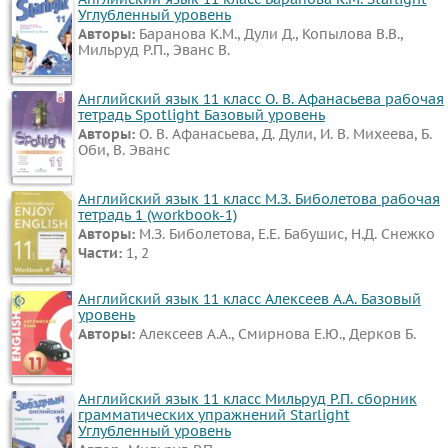
Углубленный уровень
Авторы:
Баранова К.М., Дули Д., Копылова В.В.,
Мильруд Р.П., Эванс В.
Английский язык 11 класс О. В. Афанасьева рабочая
тетрадь Spotlight Базовый уровень
Авторы:
О. В. Афанасьева, Д. Дули, И. В. Михеева, Б.
Оби, В. Эванс
Английский язык 11 класс М.З. Биболетова рабочая
тетрадь 1 (workbook-1)
Авторы:
М.З. Биболетова, Е.Е. Бабушис, Н.Д. Снежко
Части:
1, 2
Английский язык 11 класс Алексеев А.А. Базовый
уровень
Авторы:
Алексеев А.А., Смирнова Е.Ю., Дерков Б.
Английский язык 11 класс Мильруд Р.П. сборник
грамматических упражнений Starlight
Углубленный уровень