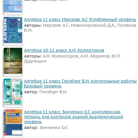
Алгебра 11 класс Мерзляк А.Г. Углубленный уровень
Авторы:
Мерзляк А.Г., Новомировский Д.А., Поляков
В.М.
Алгебра 10-11 класс А.Н. Колмогоров
Авторы:
А.Н. Колмогоров, А.М. Абрамов, Ю.П.
Дудницын
Алгебра 11 класс Глизбург В.И. контрольные работы
Базовый уровень
Автор:
Глизбург В.И.
Алгебра 11 класс Зинченко О.Г. комплексная
тетрадь для контроля знаний Академический
уровень
Автор:
Зинченко О.Г.