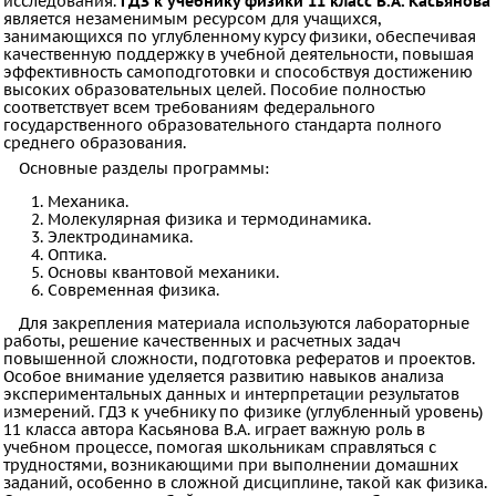
исследования.
ГДЗ к учебнику физики 11 класс В.А. Касьянова
является незаменимым ресурсом для учащихся,
Английский
занимающихся по углубленному курсу физики, обеспечивая
язык
качественную поддержку в учебной деятельности, повышая
эффективность самоподготовки и способствуя достижению
Русский
высоких образовательных целей. Пособие полностью
соответствует всем требованиям федерального
язык
государственного образовательного стандарта полного
среднего образования.
Алгебра
Основные разделы программы:
Геометрия
Механика.
Физика
Молекулярная физика и термодинамика.
Электродинамика.
Химия
Оптика.
Немецкий
Основы квантовой механики.
Современная физика.
язык
Для закрепления материала используются лабораторные
Белорусский
работы, решение качественных и расчетных задач
повышенной сложности, подготовка рефератов и проектов.
язык
Особое внимание уделяется развитию навыков анализа
экспериментальных данных и интерпретации результатов
Французский
измерений. ГДЗ к учебнику по физике (углубленный уровень)
язык
11 класса автора Касьянова В.А. играет важную роль в
учебном процессе, помогая школьникам справляться с
Биология
трудностями, возникающими при выполнении домашних
заданий, особенно в сложной дисциплине, такой как физика.
История