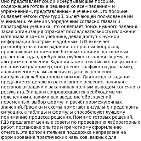
Оно представляет собой исчерпывающее пособие,
содержащее готовые решения ко всем заданиям и
Информатика
упражнениям, представленным в учебнике. Это пособие
ОБЖ
обладает четкой структурой, облегчающей пользование им
учениками. Решения упорядочены согласно главам и
География
параграфам учебника, что облегчает поиск нужного задания.
Такая организация отражает последовательность изложения
Литература
материала в самом учебнике, делая доступ к нужной
информации быстрым и удобным. ГДЗ включает
Обществознание
разнообразные типы заданий: от простых вопросов,
Мед.
проверяющих понимание базовых понятий, до сложных
расчетных задач, требующих глубокого знания формул и
подготовка
алгоритмов решения. Задания также охватывают визуальное
восприятие (например, построение графиков и диаграмм),
Астрономия
аналитические размышления и даже выполнение
виртуальных лабораторных опытов. Для каждого задания
Испанский
предлагается детально расписанное решение, начиная с
язык
постановки задачи и заканчивая полным выводом конечного
результата. Эти шаги сопровождаются необходимыми
Казахский
пояснениями, такими как введение обозначений
переменных, выбор формул и расчёт промежуточных
язык
значений. Графики и схемы помогают визуально представить
ситуацию, а таблицы и формулы способствуют лучшему
ВИДЕОРЕШЕНИЯ
пониманию процесса решения. Помимо готовых решений,
ГДЗ предлагает ценные советы по проведению лабораторных
работ, постановке опытов и грамотному оформлению
отчетов. Эта дополнительная поддержка направлена на
формирование практических навыков, важных для