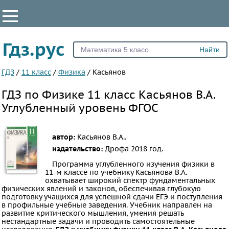
КЛАССЫ
Гдз.рус
Все
5
ГДЗ
/
11 класс
/
Физика
/
Касьянов
6
ГДЗ по Физике 11 класс Касьянов В.А.
7
Углубленный уровень ФГОС
8
9
автор:
Касьянов В.А..
10
издательство:
Дрофа
2018 год.
11
Программа углубленного изучения физики в
11-м классе по учебнику Касьянова В.А.
ПРЕДМЕТЫ
охватывает широкий спектр фундаментальных
физических явлений и законов, обеспечивая глубокую
Все
подготовку учащихся для успешной сдачи ЕГЭ и поступления
в профильные учебные заведения. Учебник направлен на
предметы
развитие критического мышления, умения решать
нестандартные задачи и проводить самостоятельные
Математика