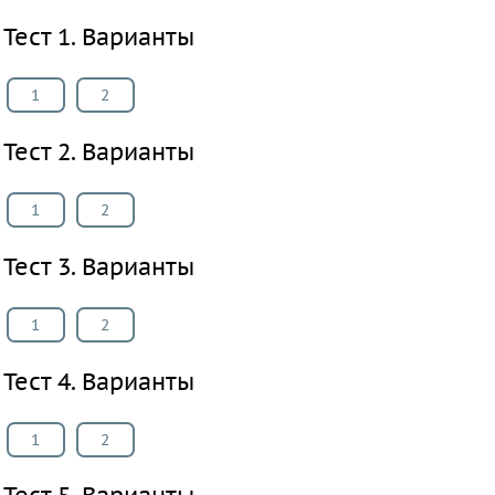
Английский
Тест 1. Варианты
язык
Русский
1
2
язык
Алгебра
Тест 2. Варианты
Геометрия
Физика
1
2
Химия
Тест 3. Варианты
Немецкий
язык
1
2
Белорусский
язык
Тест 4. Варианты
Украинский
язык
1
2
Французский
язык