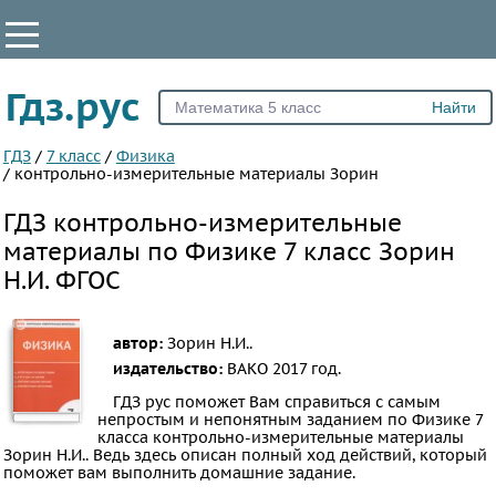
КЛАССЫ
Гдз.рус
Все
5
ГДЗ
/
7 класс
/
Физика
/
контрольно-измерительные материалы Зорин
6
ГДЗ контрольно-измерительные
7
материалы по Физике 7 класс Зорин
8
Н.И. ФГОС
9
10
11
автор:
Зорин Н.И..
издательство:
ВАКО
2017 год.
ПРЕДМЕТЫ
ГДЗ рус поможет Вам справиться с самым
непростым и непонятным заданием по Физике 7
Все
класса контрольно-измерительные материалы
предметы
Зорин Н.И.. Ведь здесь описан полный ход действий, который
поможет вам выполнить домашние задание.
Математика