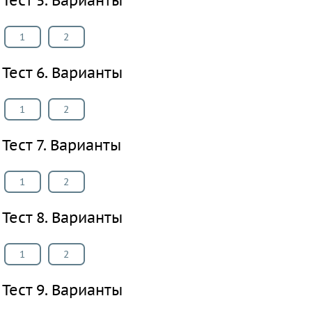
Тест 5. Варианты
Биология
История
1
2
Информатика
Тест 6. Варианты
ОБЖ
География
1
2
Музыка
ИЗО
Тест 7. Варианты
Литература
Обществознание
1
2
Черчение
Экология
Тест 8. Варианты
Технология
Испанский
1
2
язык
Тест 9. Варианты
Искусство
Китайский