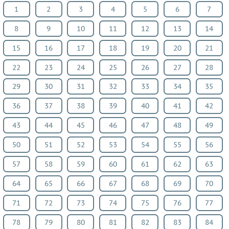
1
2
3
4
5
6
7
Русский
язык
8
9
10
11
12
13
14
Алгебра
15
16
17
18
19
20
21
Геометрия
22
23
24
25
26
27
28
Физика
Химия
29
30
31
32
33
34
35
Немецкий
36
37
38
39
40
41
42
язык
Белорусский
43
44
45
46
47
48
49
язык
50
51
52
53
54
55
56
Французский
57
58
59
60
61
62
63
язык
Биология
64
65
66
67
68
69
70
История
71
72
73
74
75
76
77
Информатика
78
79
80
81
82
83
84
ОБЖ