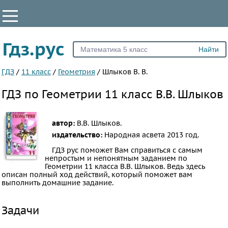
КЛАССЫ
Гдз.рус
Все
7
ГДЗ
/
11 класс
/
Геометрия
/
Шлыков В. В.
8
ГДЗ по Геометрии 11 класс В.В. Шлыков
9
10
автор:
В.В. Шлыков.
11
издательство:
Народная асвета
2013 год.
ПРЕДМЕТЫ
ГДЗ рус поможет Вам справиться с самым
непростым и непонятным заданием по
Все
Геометрии 11 класса В.В. Шлыков. Ведь здесь
описан полный ход действий, который поможет вам
предметы
выполнить домашние задание.
Математика
Задачи
Английский
язык