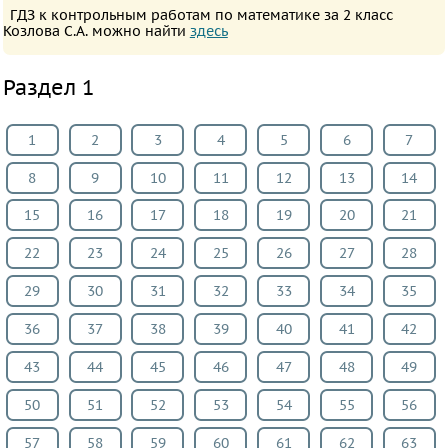
ПРЕДМЕТЫ
ГДЗ к контрольным работам по математике за 2 класс
Козлова С.А. можно найти
здесь
Все
предметы
Раздел 1
Математика
Английский
1
2
3
4
5
6
7
язык
8
9
10
11
12
13
14
Русский
язык
15
16
17
18
19
20
21
Немецкий
22
23
24
25
26
27
28
язык
29
30
31
32
33
34
35
Белорусский
язык
36
37
38
39
40
41
42
Французский
43
44
45
46
47
48
49
язык
50
51
52
53
54
55
56
Информатика
Музыка
57
58
59
60
61
62
63