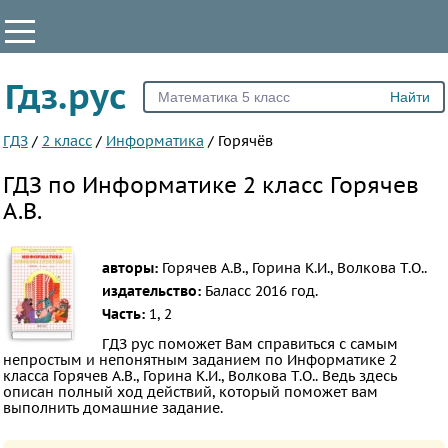
КЛАССЫ
Гдз.рус
Все
1
ГДЗ
/
2 класс
/
Информатика
/
Горячёв
2
ГДЗ по Информатике 2 класс Горячев
3
А.В.
4
5
авторы:
Горячев А.В., Горина К.И., Волкова Т.О..
6
издательство:
Баласс
2016 год.
7
Часть:
1, 2
8
ГДЗ рус поможет Вам справиться с самым
непростым и непонятным заданием по Информатике 2
9
класса Горячев А.В., Горина К.И., Волкова Т.О.. Ведь здесь
описан полный ход действий, который поможет вам
10
выполнить домашние задание.
11