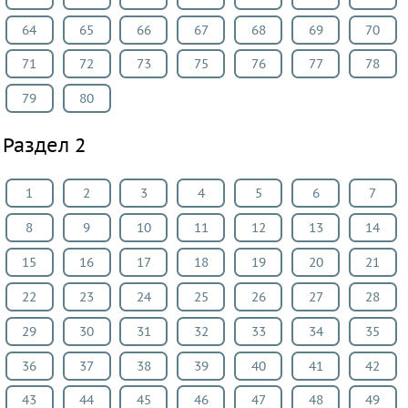
ИЗО
64
65
66
67
68
69
70
Литература
71
72
73
75
76
77
78
Окружающий
мир
79
80
Человек
Раздел 2
и
мир
1
2
3
4
5
6
7
Технология
Испанский
8
9
10
11
12
13
14
язык
15
16
17
18
19
20
21
Казахский
22
23
24
25
26
27
28
язык
Мир
29
30
31
32
33
34
35
природы
36
37
38
39
40
41
42
и
43
44
45
46
47
48
49
человека